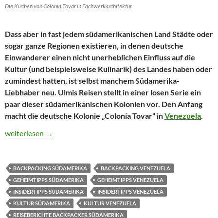
Die Kirchen von Colonia Tovar in Fachwerkarchitektur
Dass aber in fast jedem südamerikanischen Land Städte oder
sogar ganze Regionen existieren, in denen deutsche
Einwanderer einen nicht unerheblichen Einfluss auf die
Kultur (und beispielsweise Kulinarik) des Landes haben oder
zumindest hatten, ist selbst manchem Südamerika-
Liebhaber neu. Ulmis Reisen stellt in einer losen Serie ein
paar dieser südamerikanischen Kolonien vor. Den Anfang
macht die deutsche Kolonie „Colonia Tovar“ in
Venezuela
.
Deutsche Kolonien in Südamerika – Colonia Tovar in Venezuela
weiterlesen
→
BACKPACKING SÜDAMERIKA
BACKPACKING VENEZUELA
GEHEIMTIPPS SÜDAMERIKA
GEHEIMTIPPS VENEZUELA
INSIDERTIPPS SÜDAMERIKA
INSIDERTIPPS VENEZUELA
KULTUR SÜDAMERIKA
KULTUR VENEZUELA
REISEBERICHTE BACKPACKER SÜDAMERIKA