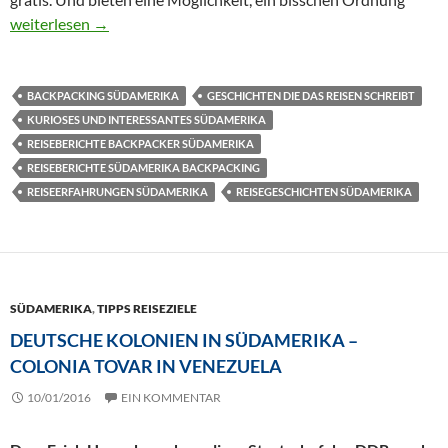
Frühmorgendliches Plastiktüten-Geraschel – Vom Hostel-Leben 
weiterlesen
→
BACKPACKING SÜDAMERIKA
GESCHICHTEN DIE DAS REISEN SCHREIBT
KURIOSES UND INTERESSANTES SÜDAMERIKA
REISEBERICHTE BACKPACKER SÜDAMERIKA
REISEBERICHTE SÜDAMERIKA BACKPACKING
REISEERFAHRUNGEN SÜDAMERIKA
REISEGESCHICHTEN SÜDAMERIKA
SÜDAMERIKA
,
TIPPS REISEZIELE
DEUTSCHE KOLONIEN IN SÜDAMERIKA –
COLONIA TOVAR IN VENEZUELA
10/01/2016
EIN KOMMENTAR