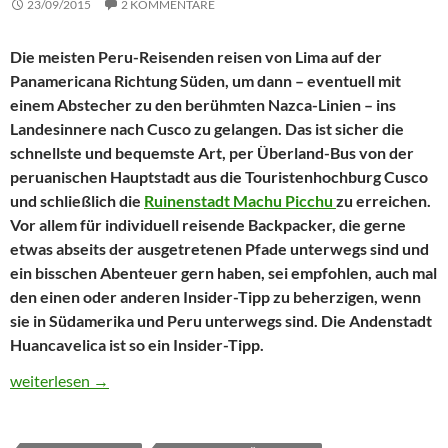
23/09/2015
2 KOMMENTARE
Die meisten Peru-Reisenden reisen von Lima auf der
Panamericana Richtung Süden, um dann – eventuell mit
einem Abstecher zu den berühmten Nazca-Linien – ins
Landesinnere nach Cusco zu gelangen. Das ist sicher die
schnellste und bequemste Art, per Überland-Bus von der
peruanischen Hauptstadt aus die Touristenhochburg Cusco
und schließlich die
Ruinenstadt Machu Picchu
zu erreichen.
Vor allem für individuell reisende Backpacker, die gerne
etwas abseits der ausgetretenen Pfade unterwegs sind und
ein bisschen Abenteuer gern haben, sei empfohlen, auch mal
den einen oder anderen Insider-Tipp zu beherzigen, wenn
sie in Südamerika und Peru unterwegs sind. Die Andenstadt
Huancavelica ist so ein Insider-Tipp.
Peru: Geheimtipp Huancavelica – Individuell durchs Andenland
weiterlesen
→