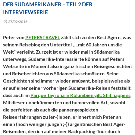
DER SÜDAMERIKANER – TEIL 2 DER
INTERVIEWSERIE
27/02/2016
Peter von
PETERSTRAVEL
zählt sich zu den Best Agern, was
seinem Reiseblog den Untertitel „…mit 60 Jahren um die
Welt“ verleiht. Zurzeit ist er wieder mal in Südamerika
unterwegs, Südamerika-Interessierte können auf Peters
Webseite im Moment also in ganz frischen Reisegeschichten
und Reiseberichten aus Südamerika schmökern. Seine
Geschichten sind immer wieder amüsant, beispielsweise als
er auf einer seiner vorherigen Südamerika-Reisen feststellt,
dass auch im
Parque Tayrona in Kolumbien gilt: Shit happens
.
Mit dieser unbekümmerten und humorvollen Art, sowohl
die perfekten als auch die pannengespickten
Reiseerfahrungen zu (er-)leben, erinnert mich Peter an
einen (noch weniger jungen ;-)) argentinischen Best Ager-
Reisenden, den ich auf meiner Backpacking-Tour durch