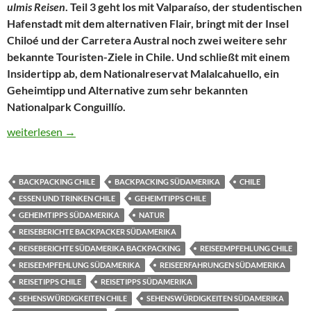
ulmis Reisen
. Teil 3 geht los mit Valparaíso, der studentischen
Hafenstadt mit dem alternativen Flair, bringt mit der Insel
Chiloé und der Carretera Austral noch zwei weitere sehr
bekannte Touristen-Ziele in Chile. Und schließt mit einem
Insidertipp ab, dem Nationalreservat Malalcahuello, ein
Geheimtipp und Alternative zum sehr bekannten
Nationalpark Conguillío.
Die schönsten Sehenswürdigkeiten in Chile – Die Top-Sehenswürd
weiterlesen
→
BACKPACKING CHILE
BACKPACKING SÜDAMERIKA
CHILE
ESSEN UND TRINKEN CHILE
GEHEIMTIPPS CHILE
GEHEIMTIPPS SÜDAMERIKA
NATUR
REISEBERICHTE BACKPACKER SÜDAMERIKA
REISEBERICHTE SÜDAMERIKA BACKPACKING
REISEEMPFEHLUNG CHILE
REISEEMPFEHLUNG SÜDAMERIKA
REISEERFAHRUNGEN SÜDAMERIKA
REISETIPPS CHILE
REISETIPPS SÜDAMERIKA
SEHENSWÜRDIGKEITEN CHILE
SEHENSWÜRDIGKEITEN SÜDAMERIKA