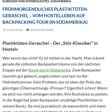
KURIOSES UND INTERESSANTES
,
SÜDAMERIKA
FRÜHMORGENDLICHES PLASTIKTÜTEN-
GERASCHEL – VOM HOSTEL-LEBEN AUF
BACKPACKING-TOUR (IN SÜDAMERIKA)
24/01/2016
3 KOMMENTARE
Plastiktüten-Geraschel – Der „Stör-Klassiker“ in
Hostels
Wer kennt das nicht? Es ist mitten in der Nacht. Man träumt
gerade die süßesten Backpackerträume von der nächsten
Etappe auf der
Route durch Südamerika
. Zwei Backpacker
taumeln gut gelaunt, angetrunken und laut ins 8er-
Mehrbettzimmer. Kein Problem, das ist eben der Preis des
günstigen (Übernachtungs-)Preises!? Eigentlich schon! Wenn
sie jetzt nur nicht anfangen würden, ihre Rucksäcke zu packen.
In der Regel hat jeder Backpacker unzählige Plastiktüten in
seinem Besitz. Sie sind ja praktisch, da wasserdicht und meist
gratis. Und bieten eine Möglichkeit, ein bisschen Ordnung