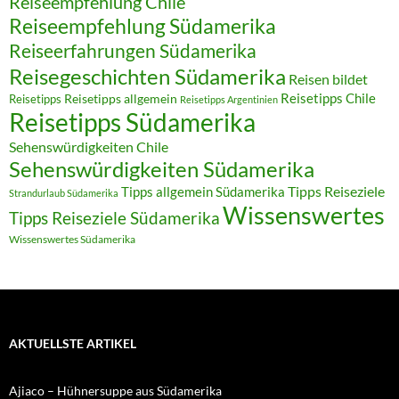
Reiseempfehlung Chile
Reiseempfehlung Südamerika
Reiseerfahrungen Südamerika
Reisegeschichten Südamerika
Reisen bildet
Reisetipps Chile
Reisetipps
Reisetipps allgemein
Reisetipps Argentinien
Reisetipps Südamerika
Sehenswürdigkeiten Chile
Sehenswürdigkeiten Südamerika
Tipps allgemein Südamerika
Tipps Reiseziele
Strandurlaub Südamerika
Wissenswertes
Tipps Reiseziele Südamerika
Wissenswertes Südamerika
AKTUELLSTE ARTIKEL
Ajiaco – Hühnersuppe aus Südamerika