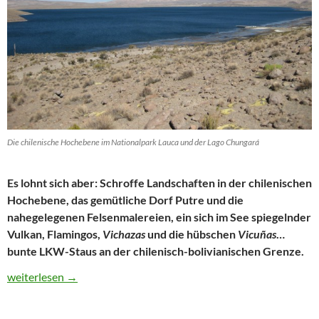
Die chilenische Hochebene im Nationalpark Lauca und der Lago Chungará
Es lohnt sich aber: Schroffe Landschaften in der chilenischen
Hochebene, das gemütliche Dorf Putre und die
nahegelegenen Felsenmalereien, ein sich im See spiegelnder
Vulkan, Flamingos,
Vichazas
und die hübschen
Vicuñas
…
bunte LKW-Staus an der chilenisch-bolivianischen Grenze.
Chile: Reisetipp Nationalpark Lauca – Per Anhalter zum höchst
weiterlesen
→