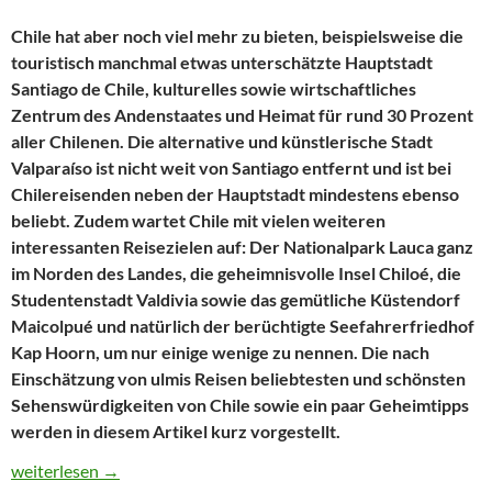
Chile hat aber noch viel mehr zu bieten, beispielsweise die
touristisch manchmal etwas unterschätzte Hauptstadt
Santiago de Chile, kulturelles sowie wirtschaftliches
Zentrum des Andenstaates und Heimat für rund 30 Prozent
aller Chilenen. Die alternative und künstlerische Stadt
Valparaíso ist nicht weit von Santiago entfernt und ist bei
Chilereisenden neben der Hauptstadt mindestens ebenso
beliebt. Zudem wartet Chile mit vielen weiteren
interessanten Reisezielen auf: Der Nationalpark Lauca ganz
im Norden des Landes, die geheimnisvolle Insel Chiloé, die
Studentenstadt Valdivia sowie das gemütliche Küstendorf
Maicolpué und natürlich der berüchtigte Seefahrerfriedhof
Kap Hoorn, um nur einige wenige zu nennen. Die nach
Einschätzung von ulmis Reisen beliebtesten und schönsten
Sehenswürdigkeiten von Chile sowie ein paar Geheimtipps
werden in diesem Artikel kurz vorgestellt.
Die schönsten Sehenswürdigkeiten in Chile – Die Top-Sehenswürd
weiterlesen
→