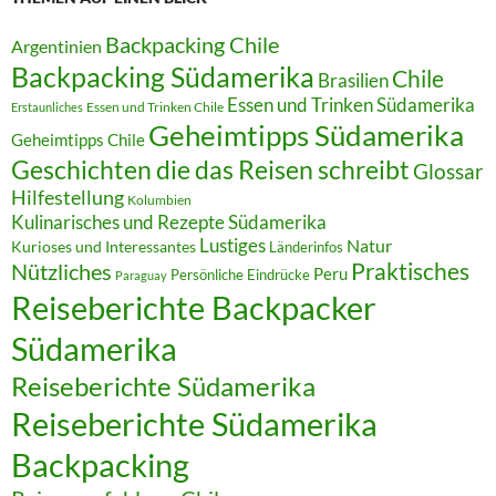
Backpacking Chile
Argentinien
Backpacking Südamerika
Chile
Brasilien
Essen und Trinken Südamerika
Essen und Trinken Chile
Erstaunliches
Geheimtipps Südamerika
Geheimtipps Chile
Geschichten die das Reisen schreibt
Glossar
Hilfestellung
Kolumbien
Kulinarisches und Rezepte Südamerika
Lustiges
Natur
Kurioses und Interessantes
Länderinfos
Praktisches
Nützliches
Peru
Persönliche Eindrücke
Paraguay
Reiseberichte Backpacker
Südamerika
Reiseberichte Südamerika
Reiseberichte Südamerika
Backpacking