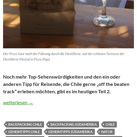
Der Pisco Sour nach der Führung durch die Destillerie, auf der schönen Terrasse der
Destillerie Mistral in Pisco Elqui
Noch mehr Top-Sehenswürdigkeiten und den ein oder
anderen Tipp für Reisende, die Chile gerne „off the beaten
track“ erleben möchten, gibt es im heutigen Teil 2.
Die schönsten Sehenswürdigkeiten in Chile – Die Top-Sehenswürd
weiterlesen
→
BACKPACKING CHILE
BACKPACKING SÜDAMERIKA
CHILE
GEHEIMTIPPS CHILE
GEHEIMTIPPS SÜDAMERIKA
NATUR