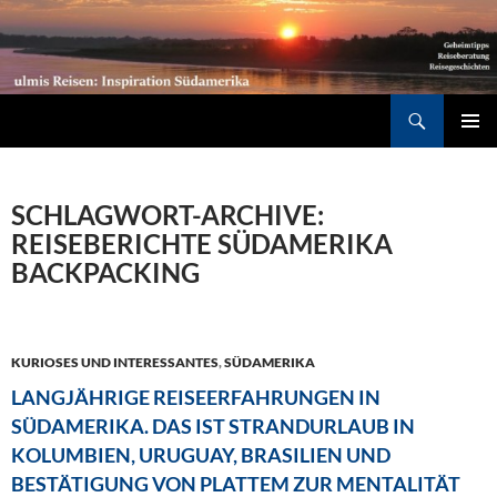
Südamerika individuell entdecken: Geheimtipps, Reiseberatung, Reisegeschichten
Suchen
ZUM
PRIMÄR
INHALT
MENÜ
SPRINGEN
SCHLAGWORT-ARCHIVE:
REISEBERICHTE SÜDAMERIKA
BACKPACKING
KURIOSES UND INTERESSANTES
,
SÜDAMERIKA
LANGJÄHRIGE REISEERFAHRUNGEN IN
SÜDAMERIKA. DAS IST STRANDURLAUB IN
KOLUMBIEN, URUGUAY, BRASILIEN UND
BESTÄTIGUNG VON PLATTEM ZUR MENTALITÄT