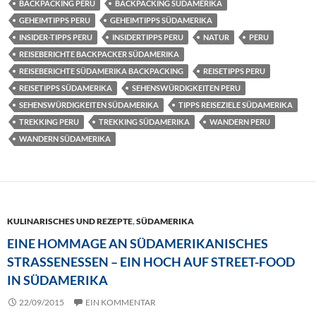
BACKPACKING PERU
BACKPACKING SÜDAMERIKA
GEHEIMTIPPS PERU
GEHEIMTIPPS SÜDAMERIKA
INSIDER-TIPPS PERU
INSIDERTIPPS PERU
NATUR
PERU
REISEBERICHTE BACKPACKER SÜDAMERIKA
REISEBERICHTE SÜDAMERIKA BACKPACKING
REISETIPPS PERU
REISETIPPS SÜDAMERIKA
SEHENSWÜRDIGKEITEN PERU
SEHENSWÜRDIGKEITEN SÜDAMERIKA
TIPPS REISEZIELE SÜDAMERIKA
TREKKING PERU
TREKKING SÜDAMERIKA
WANDERN PERU
WANDERN SÜDAMERIKA
KULINARISCHES UND REZEPTE
,
SÜDAMERIKA
EINE HOMMAGE AN SÜDAMERIKANISCHES
STRASSENESSEN – EIN HOCH AUF STREET-FOOD I
N SÜDAMERIKA
22/09/2015
EIN KOMMENTAR