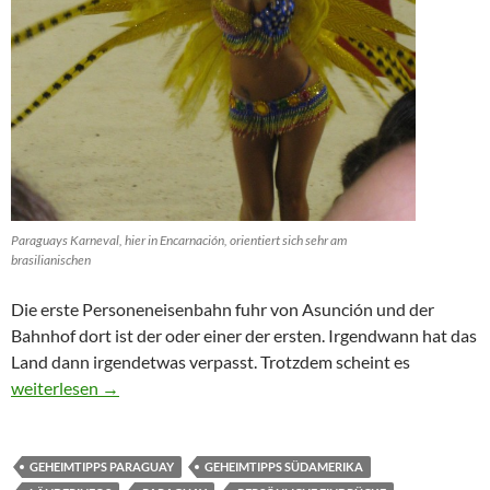
Paraguays Karneval, hier in Encarnación, orientiert sich sehr am
brasilianischen
Die erste Personeneisenbahn fuhr von Asunción und der
Bahnhof dort ist der oder einer der ersten. Irgendwann hat das
Land dann irgendetwas verpasst. Trotzdem scheint es
Paraguay: Persönliche Eindrücke und Erfahrungen (Original ers
weiterlesen
→
GEHEIMTIPPS PARAGUAY
GEHEIMTIPPS SÜDAMERIKA