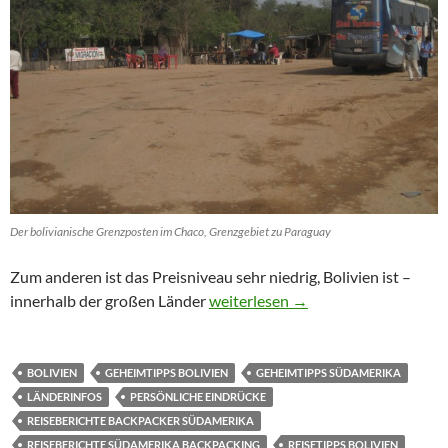
Der bolivianische Grenzposten im Chaco, Grenzgebiet zu Paraguay
Zum anderen ist das Preisniveau sehr niedrig, Bolivien ist –
Bolivien: Persönliche Eindrücke un
innerhalb der großen Länder
weiterlesen
→
BOLIVIEN
GEHEIMTIPPS BOLIVIEN
GEHEIMTIPPS SÜDAMERIKA
LÄNDERINFOS
PERSÖNLICHE EINDRÜCKE
REISEBERICHTE BACKPACKER SÜDAMERIKA
REISEBERICHTE SÜDAMERIKA BACKPACKING
REISETIPPS BOLIVIEN