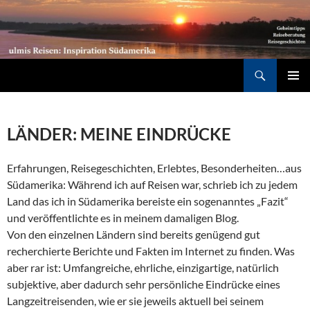
Südamerika individuell entdecken: Geheimtipps, Reiseberatung, Reisegeschichten
Suchen
ZUM
PRIMÄR
INHALT
MENÜ
SPRINGEN
LÄNDER: MEINE EINDRÜCKE
Erfahrungen, Reisegeschichten, Erlebtes, Besonderheiten…aus
Südamerika: Während ich auf Reisen war, schrieb ich zu jedem
Land das ich in Südamerika bereiste ein sogenanntes „Fazit“
und veröffentlichte es in meinem damaligen Blog.
Von den einzelnen Ländern sind bereits genügend gut
recherchierte Berichte und Fakten im Internet zu finden. Was
aber rar ist: Umfangreiche, ehrliche, einzigartige, natürlich
subjektive, aber dadurch sehr persönliche Eindrücke eines
Langzeitreisenden, wie er sie jeweils aktuell bei seinem