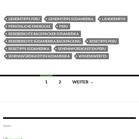
GEHEIMTIPPS PERU
GEHEIMTIPPS SÜDAMERIKA
LÄNDERINFOS
PERSÖNLICHE EINDRÜCKE
PERU
REISEBERICHTE BACKPACKER SÜDAMERIKA
REISEBERICHTE SÜDAMERIKA BACKPACKING
REISETIPPS PERU
REISETIPPS SÜDAMERIKA
SEHENSWÜRDIGKEITEN PERU
SEHENSWÜRDIGKEITEN SÜDAMERIKA
WISSENSWERTES
Beitragsnavigation
1
2
WEITER →
…….