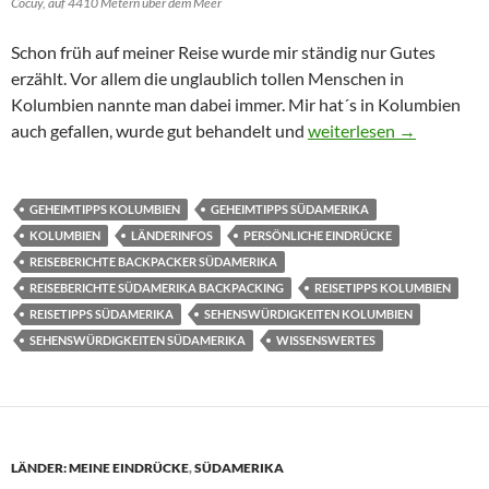
Cocuy, auf 4410 Metern über dem Meer
Schon früh auf meiner Reise wurde mir ständig nur Gutes
erzählt. Vor allem die unglaublich tollen Menschen in
Kolumbien nannte man dabei immer. Mir hat´s in Kolumbien
Kolumbien: Persönliche 
auch gefallen, wurde gut behandelt und
weiterlesen
→
GEHEIMTIPPS KOLUMBIEN
GEHEIMTIPPS SÜDAMERIKA
KOLUMBIEN
LÄNDERINFOS
PERSÖNLICHE EINDRÜCKE
REISEBERICHTE BACKPACKER SÜDAMERIKA
REISEBERICHTE SÜDAMERIKA BACKPACKING
REISETIPPS KOLUMBIEN
REISETIPPS SÜDAMERIKA
SEHENSWÜRDIGKEITEN KOLUMBIEN
SEHENSWÜRDIGKEITEN SÜDAMERIKA
WISSENSWERTES
LÄNDER: MEINE EINDRÜCKE
,
SÜDAMERIKA