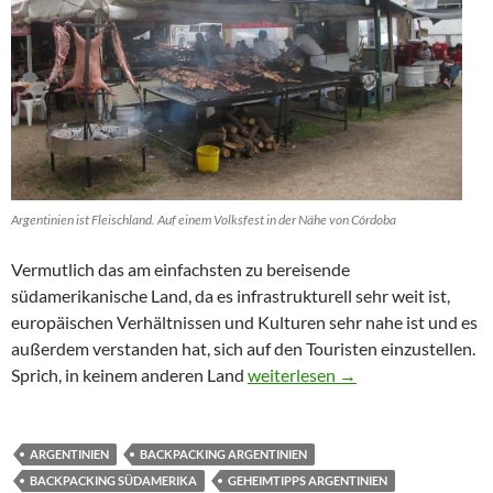
Argentinien ist Fleischland. Auf einem Volksfest in der Nähe von Córdoba
Vermutlich das am einfachsten zu bereisende
südamerikanische Land, da es infrastrukturell sehr weit ist,
europäischen Verhältnissen und Kulturen sehr nahe ist und es
außerdem verstanden hat, sich auf den Touristen einzustellen.
Argentinien: Persönliche Eindrü
Sprich, in keinem anderen Land
weiterlesen
→
ARGENTINIEN
BACKPACKING ARGENTINIEN
BACKPACKING SÜDAMERIKA
GEHEIMTIPPS ARGENTINIEN