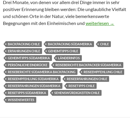
Drei Monate, von denen vor allem drei Dinge immer in sehr
positiver Erinnerung bleiben werden: Die unglaubliche Vielfalt
und schönen Orte in der Natur, viele bemerkenswerte
Chile: Persönliche Ein
Begegnungen mit den Einheimischen und
weiterlesen
→
BACKPACKING CHILE
BACKPACKING SÜDAMERIKA
CHILE
ERFAHRUNGEN CHILE
GEHEIMTIPPS CHILE
GEHEIMTIPPS SÜDAMERIKA
LÄNDERINFOS
PERSÖNLICHE EINDRÜCKE
REISEBERICHTE BACKPACKER SÜDAMERIKA
REISEBERICHTE SÜDAMERIKA BACKPACKING
REISEEMPFEHLUNG CHILE
REISEEMPFEHLUNG SÜDAMERIKA
REISEERFAHRUNGEN CHILE
REISEERFAHRUNGEN SÜDAMERIKA
REISETIPPS CHILE
REISETIPPS SÜDAMERIKA
SEHENSWÜRDIGKEITEN CHILE
WISSENSWERTES