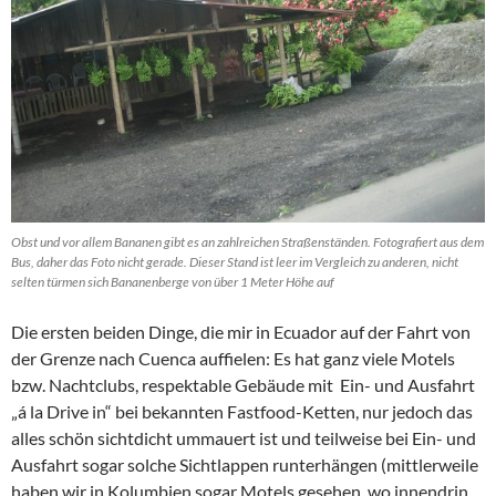
Obst und vor allem Bananen gibt es an zahlreichen Straßenständen. Fotografiert aus dem
Bus, daher das Foto nicht gerade. Dieser Stand ist leer im Vergleich zu anderen, nicht
selten türmen sich Bananenberge von über 1 Meter Höhe auf
Die ersten beiden Dinge, die mir in Ecuador auf der Fahrt von
der Grenze nach Cuenca auffielen: Es hat ganz viele Motels
bzw. Nachtclubs, respektable Gebäude mit Ein- und Ausfahrt
„á la Drive in“ bei bekannten Fastfood-Ketten, nur jedoch das
alles schön sichtdicht ummauert ist und teilweise bei Ein- und
Ausfahrt sogar solche Sichtlappen runterhängen (mittlerweile
haben wir in Kolumbien sogar Motels gesehen, wo innendrin