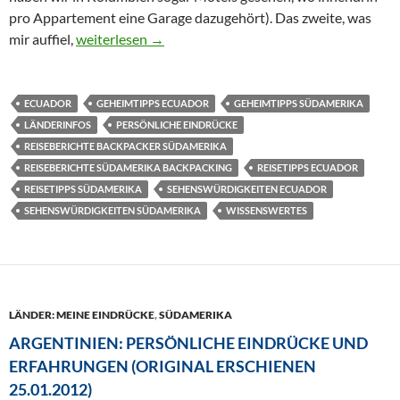
pro Appartement eine Garage dazugehört). Das zweite, was
Ecuador: Persönliche Eindrücke und Erfahrungen (Or
mir auffiel,
weiterlesen
→
ECUADOR
GEHEIMTIPPS ECUADOR
GEHEIMTIPPS SÜDAMERIKA
LÄNDERINFOS
PERSÖNLICHE EINDRÜCKE
REISEBERICHTE BACKPACKER SÜDAMERIKA
REISEBERICHTE SÜDAMERIKA BACKPACKING
REISETIPPS ECUADOR
REISETIPPS SÜDAMERIKA
SEHENSWÜRDIGKEITEN ECUADOR
SEHENSWÜRDIGKEITEN SÜDAMERIKA
WISSENSWERTES
LÄNDER: MEINE EINDRÜCKE
,
SÜDAMERIKA
ARGENTINIEN: PERSÖNLICHE EINDRÜCKE UND
ERFAHRUNGEN (ORIGINAL ERSCHIENEN
25.01.2012)