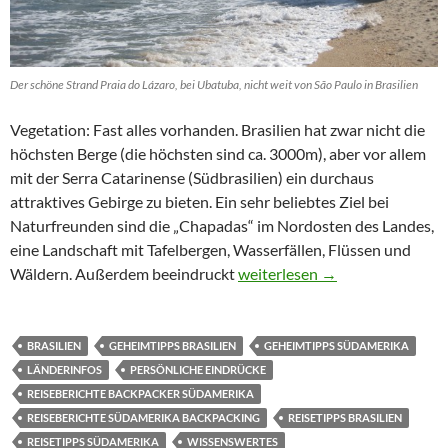
Der schöne Strand Praia do Lázaro, bei Ubatuba, nicht weit von São Paulo in Brasilien
Vegetation: Fast alles vorhanden. Brasilien hat zwar nicht die
höchsten Berge (die höchsten sind ca. 3000m), aber vor allem
mit der Serra Catarinense (Südbrasilien) ein durchaus
attraktives Gebirge zu bieten. Ein sehr beliebtes Ziel bei
Naturfreunden sind die „Chapadas“ im Nordosten des Landes,
eine Landschaft mit Tafelbergen, Wasserfällen, Flüssen und
Brasilien: Persönliche Eindrüc
Wäldern. Außerdem beeindruckt
weiterlesen
→
BRASILIEN
GEHEIMTIPPS BRASILIEN
GEHEIMTIPPS SÜDAMERIKA
LÄNDERINFOS
PERSÖNLICHE EINDRÜCKE
REISEBERICHTE BACKPACKER SÜDAMERIKA
REISEBERICHTE SÜDAMERIKA BACKPACKING
REISETIPPS BRASILIEN
REISETIPPS SÜDAMERIKA
WISSENSWERTES