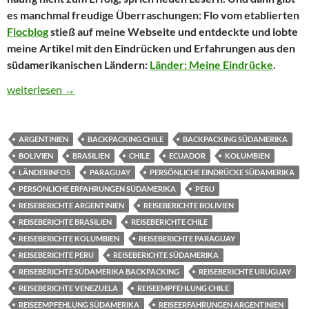
es manchmal freudige Überraschungen: Flo vom etablierten
Flocblog
stieß auf meine Webseite und entdeckte und lobte
meine Artikel mit den Eindrücken und Erfahrungen aus den
südamerikanischen Ländern:
Länder: Meine Eindrücke
.
Erfahrungen, Reisegeschichten, Erlebtes, Besonderheiten…aus S
weiterlesen
→
ARGENTINIEN
BACKPACKING CHILE
BACKPACKING SÜDAMERIKA
BOLIVIEN
BRASILIEN
CHILE
ECUADOR
KOLUMBIEN
LÄNDERINFOS
PARAGUAY
PERSÖNLICHE EINDRÜCKE SÜDAMERIKA
PERSÖNLICHE ERFAHRUNGEN SÜDAMERIKA
PERU
REISEBERICHTE ARGENTINIEN
REISEBERICHTE BOLIVIEN
REISEBERICHTE BRASILIEN
REISEBERICHTE CHILE
REISEBERICHTE KOLUMBIEN
REISEBERICHTE PARAGUAY
REISEBERICHTE PERU
REISEBERICHTE SÜDAMERIKA
REISEBERICHTE SÜDAMERIKA BACKPACKING
REISEBERICHTE URUGUAY
REISEBERICHTE VENEZUELA
REISEEMPFEHLUNG CHILE
REISEEMPFEHLUNG SÜDAMERIKA
REISEERFAHRUNGEN ARGENTINIEN