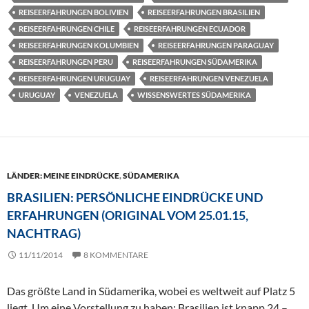
REISEERFAHRUNGEN BOLIVIEN
REISEERFAHRUNGEN BRASILIEN
REISEERFAHRUNGEN CHILE
REISEERFAHRUNGEN ECUADOR
REISEERFAHRUNGEN KOLUMBIEN
REISEERFAHRUNGEN PARAGUAY
REISEERFAHRUNGEN PERU
REISEERFAHRUNGEN SÜDAMERIKA
REISEERFAHRUNGEN URUGUAY
REISEERFAHRUNGEN VENEZUELA
URUGUAY
VENEZUELA
WISSENSWERTES SÜDAMERIKA
LÄNDER: MEINE EINDRÜCKE
,
SÜDAMERIKA
BRASILIEN: PERSÖNLICHE EINDRÜCKE UND
ERFAHRUNGEN (ORIGINAL VOM 25.01.15,
NACHTRAG)
11/11/2014
8 KOMMENTARE
Das größte Land in Südamerika, wobei es weltweit auf Platz 5
liegt. Um eine Vorstellung zu haben: Brasilien ist knapp 24 –