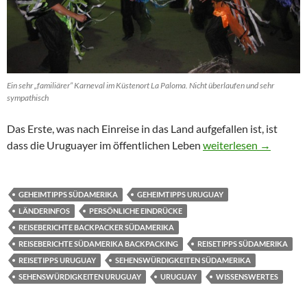
Ein sehr „familiärer“ Karneval im Küstenort La Paloma. Nicht überlaufen und sehr
sympathisch
Das Erste, was nach Einreise in das Land aufgefallen ist, ist
Uruguay: Persönliche 
dass die Uruguayer im öffentlichen Leben
weiterlesen
→
GEHEIMTIPPS SÜDAMERIKA
GEHEIMTIPPS URUGUAY
LÄNDERINFOS
PERSÖNLICHE EINDRÜCKE
REISEBERICHTE BACKPACKER SÜDAMERIKA
REISEBERICHTE SÜDAMERIKA BACKPACKING
REISETIPPS SÜDAMERIKA
REISETIPPS URUGUAY
SEHENSWÜRDIGKEITEN SÜDAMERIKA
SEHENSWÜRDIGKEITEN URUGUAY
URUGUAY
WISSENSWERTES