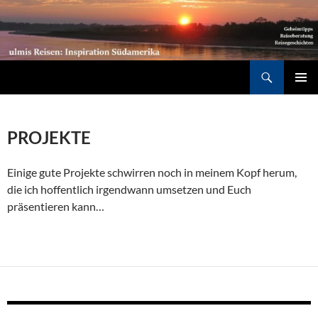
Südamerika individuell entdecken: Geheimtipps, Reiseberatung, Reisegeschichten
Suchen
ZUM
PRIMÄR
INHALT
MENÜ
SPRINGEN
PROJEKTE
Einige gute Projekte schwirren noch in meinem Kopf herum,
die ich hoffentlich irgendwann umsetzen und Euch
präsentieren kann…
…….