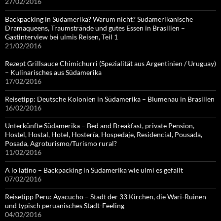
27/02/2016
Backpacking in Südamerika? Warum nicht? Südamerikanische
Dramaqueens, Traumstrände und gutes Essen in Brasilien –
Gastinterview bei ulmis Reisen, Teil 1
21/02/2016
Rezept Grillsauce Chimichurri (Spezialität aus Argentinien / Uruguay)
– Kulinarisches aus Südamerika
17/02/2016
Reisetipp: Deutsche Kolonien in Südamerika – Blumenau in Brasilien
16/02/2016
Unterkünfte Südamerika – Bed and Breakfast, private Pension,
Hostel, Hostal, Hotel, Hostería, Hospedaje, Residencial, Pousada,
Posada, Agroturismo/Turismo rural?
11/02/2016
A lo latino – Backpacking in Südamerika wie ulmi es gefällt
07/02/2016
Reisetipp Peru: Ayacucho – Stadt der 33 Kirchen, die Wari-Ruinen
und typisch peruanisches Stadt-Feeling
04/02/2016