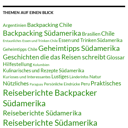
THEMEN AUF EINEN BLICK
Backpacking Chile
Argentinien
Backpacking Südamerika
Chile
Brasilien
Essen und Trinken Südamerika
Essen und Trinken Chile
Erstaunliches
Geheimtipps Südamerika
Geheimtipps Chile
Geschichten die das Reisen schreibt
Glossar
Hilfestellung
Kolumbien
Kulinarisches und Rezepte Südamerika
Lustiges
Natur
Kurioses und Interessantes
Länderinfos
Praktisches
Nützliches
Peru
Persönliche Eindrücke
Paraguay
Reiseberichte Backpacker
Südamerika
Reiseberichte Südamerika
Reiseberichte Südamerika