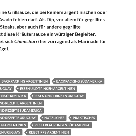
eine Grillsauce, die bei keinem argentinischen oder
ado fehlen darf. Als Dip, vor allem für gegrilltes
Steaks, aber auch für andere gegrillte
ist diese Kräutersauce ein würziger Begleiter.
t sich
Chimichurri
hervorragend als Marinade für
ügel.
e Chimichurri (Spezialität aus Argentinien / Uruguay) – Kulinari
BACKPACKING ARGENTINIEN
BACKPACKING SÜDAMERIKA
RUGUAY
ESSEN UND TRINKEN ARGENTINIEN
KEN SÜDAMERIKA
ESSEN UND TRINKEN URUGUAY
ND REZEPTE ARGENTINIEN
UND REZEPTE SÜDAMERIKA
UND REZEPTE URUGUAY
NÜTZLICHES
PRAKTISCHES
EN ARGENTINIEN
REISEERFAHRUNGEN SÜDAMERIKA
EN URUGUAY
REISETIPPS ARGENTINIEN