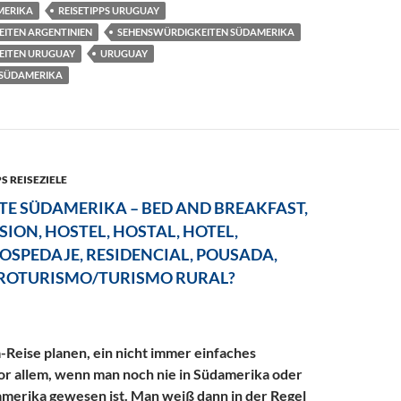
MERIKA
REISETIPPS URUGUAY
ITEN ARGENTINIEN
SEHENSWÜRDIGKEITEN SÜDAMERIKA
EITEN URUGUAY
URUGUAY
 SÜDAMERIKA
S REISEZIELE
E SÜDAMERIKA – BED AND BREAKFAST,
SION, HOSTEL, HOSTAL, HOTEL,
OSPEDAJE, RESIDENCIAL, POUSADA,
ROTURISMO/TURISMO RURAL?
Reise planen, ein nicht immer einfaches
or allem, wenn man noch nie in Südamerika oder
amerika gewesen ist. Man weiß dann in der Regel