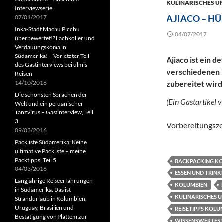
KULINARISCHES U
Interviewserie
AJIACO – H
07/01/2017
Inka-Stadt Machu Picchu
04/07/2017
überbewertet!? Lachkoller und
Verdauungskoma in
Südamerika! – Vorletzter Teil
Ajiaco ist ein d
des Gastinterviews bei ulmis
verschiedenen 
Reisen
14/10/2016
zubereitet wird
Die schönsten Sprachen der
(Ein Gastartikel 
Welt und ein peruanischer
Tanzvirus – Gastinterview, Teil
3
Vorbereitungsze
09/03/2016
Packliste Südamerika: Keine
ultimative Packliste – meine
Packtipps, Teil 5
BACKPACKING K
04/03/2016
ESSEN UND TRIN
Langjährige Reiseerfahrungen
KOLUMBIEN
in Südamerika. Das ist
KULINARISCHES 
Strandurlaub in Kolumbien,
Uruguay, Brasilien und
REISETIPPS KOLU
Bestätigung von Plattem zur
WISSENSWERTES