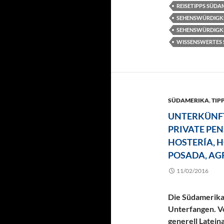
REISETIPPS SÜDA
SEHENSWÜRDIGKE
SEHENSWÜRDIGK
WISSENSWERTES
SÜDAMERIKA
,
TIPP
UNTERKÜNFT
PRIVATE PEN
HOSTERÍA, H
POSADA, AG
11/02/2016
Die Südamerika-
Unterfangen. V
generell Latein