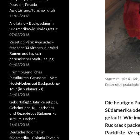
Pousada, Posada,
Agroturismo/Turismo rural?
11/02/2016
A lo latino – Backpacking in
Südamerika wie ulmi es gefällt
07/02/2016
Reisetipp Peru: Ayacucho –
Stadt der 33 Kirchen, die Wari-
Ruinen und typisch
peruanisches Stadt-Feeling
04/02/2016
Frühmorgendliches
Plastiktüten-Geraschel – Vom
Start zum Takesi-Trek,
Hostel-Leben auf Backpacking-
Dauer nicht praktikabel
Tour (in Südamerika)
24/01/2016
Die heutigen P
Geburtstag! 1 Jahr Reisetipps,
Geheimtipps, Kulinarisches
Südamerika ode
und Rezepte aus Südamerika
getauft. Wie i
auf ulmis Reisen
Rucksack packen
16/01/2016
Packliste. Vers
Deutsche Kolonien in
Südamerika – Colonia Tovar in