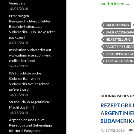
Packliste Südame
weiterlesen
→
Venezuela
10/01/2016
Erfahrungen,
Reisegeschichten, Erlebtes,
BACKPACKING
Besonderheiten…aus
Südamerika – Ein Backpacker
BACKPACKING-PA
packt aus!
HILFESTELLUNG
31/12/2015
PACKTIPPS SÜDA
Inspiration Südamerika auf
REISETIPPS ALLG
www.ulmisreisen.com wird
endlich berühmt
TIPPS ALLGEMEI
16/12/2015
Weihnachtsbräuche in
Südamerika – wie in
Südamerika Weihnachten
gefeiert wird
13/12/2015
KULINARISCHES U
Strandurlaub Argentinien?
REZEPT GRIL
Macht das Sinn?
ARGENTINIEN
15/11/2015
SÜDAMERIK
Argentinien und Chile:
Reisetipps und Geheimtipps
17/02/2016
für Nord-Patagonien –