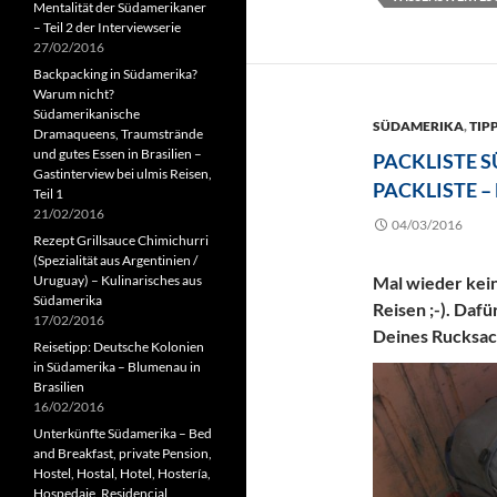
Mentalität der Südamerikaner
– Teil 2 der Interviewserie
27/02/2016
Backpacking in Südamerika?
Warum nicht?
Südamerikanische
SÜDAMERIKA
,
TIP
Dramaqueens, Traumstrände
und gutes Essen in Brasilien –
PACKLISTE 
Gastinterview bei ulmis Reisen,
PACKLISTE – 
Teil 1
21/02/2016
04/03/2016
Rezept Grillsauce Chimichurri
(Spezialität aus Argentinien /
Uruguay) – Kulinarisches aus
Mal wieder kein
Südamerika
Reisen ;-). Daf
17/02/2016
Deines Rucksac
Reisetipp: Deutsche Kolonien
in Südamerika – Blumenau in
Brasilien
16/02/2016
Unterkünfte Südamerika – Bed
and Breakfast, private Pension,
Hostel, Hostal, Hotel, Hostería,
Hospedaje, Residencial,