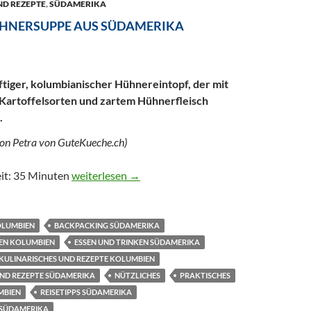
ND REZEPTE
,
SÜDAMERIKA
ÜHNERSUPPE AUS SÜDAMERIKA
eftiger, kolumbianischer Hühnereintopf, der mit
Kartoffelsorten und zartem Hühnerfleisch
.
von Petra von GuteKueche.ch)
Ajiaco – Hühnersuppe aus Südamerika
it: 35 Minuten
weiterlesen
→
OLUMBIEN
BACKPACKING SÜDAMERIKA
KEN KOLUMBIEN
ESSEN UND TRINKEN SÜDAMERIKA
KULINARISCHES UND REZEPTE KOLUMBIEN
UND REZEPTE SÜDAMERIKA
NÜTZLICHES
PRAKTISCHES
MBIEN
REISETIPPS SÜDAMERIKA
 SÜDAMERIKA