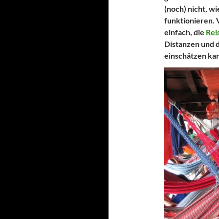
(noch) nicht, w
funktionieren. V
einfach, die
Rei
Distanzen und d
einschätzen ka