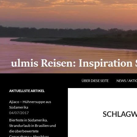
ZUM INHALT SPRINGEN
Suchen
ÜBER DIESE SEITE
NEWS / AKT
AKTUELLSTE ARTIKEL
Ajiaco – Hühnersuppe aus
Südamerika
SCHLAGW
04/07/2017
Bierfeste in Südamerika,
Strandurlaub in Brasilien und
die überbewertete
Copacabana – Abschluss