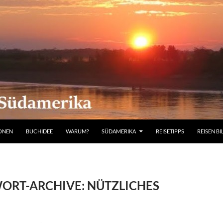
IONEN
BUCHIDEE
WARUM?
SÜDAMERIKA
REISETIPPS
REISEN BI
ORT-ARCHIVE: NÜTZLICHES