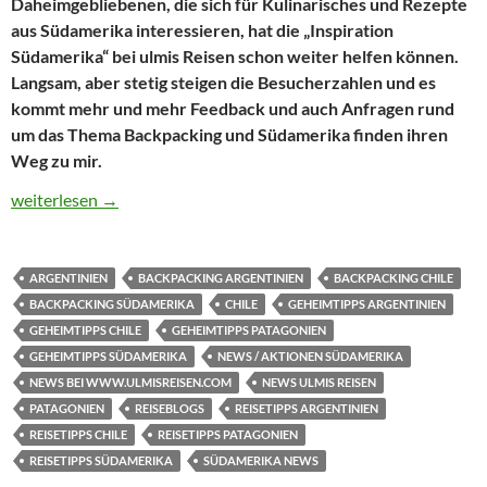
Daheimgebliebenen, die sich für Kulinarisches und Rezepte
aus Südamerika interessieren, hat die „Inspiration
Südamerika“ bei ulmis Reisen schon weiter helfen können.
Langsam, aber stetig steigen die Besucherzahlen und es
kommt mehr und mehr Feedback und auch Anfragen rund
um das Thema Backpacking und Südamerika finden ihren
Weg zu mir.
Geburtstag! 1 Jahr Reisetipps, Geheimtipps, Kulinarisches und 
weiterlesen
→
ARGENTINIEN
BACKPACKING ARGENTINIEN
BACKPACKING CHILE
BACKPACKING SÜDAMERIKA
CHILE
GEHEIMTIPPS ARGENTINIEN
GEHEIMTIPPS CHILE
GEHEIMTIPPS PATAGONIEN
GEHEIMTIPPS SÜDAMERIKA
NEWS / AKTIONEN SÜDAMERIKA
NEWS BEI WWW.ULMISREISEN.COM
NEWS ULMIS REISEN
PATAGONIEN
REISEBLOGS
REISETIPPS ARGENTINIEN
REISETIPPS CHILE
REISETIPPS PATAGONIEN
REISETIPPS SÜDAMERIKA
SÜDAMERIKA NEWS