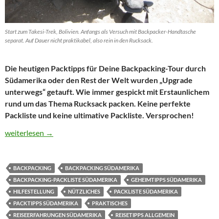
Start zum Takesi-Trek, Bolivien. Anfangs als Versuch mit Backpacker-Handtasche
separat. Auf Dauer nicht praktikabel, also rein in den Rucksack.
Die heutigen Packtipps für Deine Backpacking-Tour durch
Südamerika oder den Rest der Welt wurden „Upgrade
unterwegs“ getauft. Wie immer gespickt mit Erstaunlichem
rund um das Thema Rucksack packen. Keine perfekte
Packliste und keine ultimative Packliste. Versprochen!
Packliste Südamerika: Keine ultimative Packliste – meine Packtip
weiterlesen
→
BACKPACKING
BACKPACKING SÜDAMERIKA
BACKPACKING-PACKLISTE SÜDAMERIKA
GEHEIMTIPPS SÜDAMERIKA
HILFESTELLUNG
NÜTZLICHES
PACKLISTE SÜDAMERIKA
PACKTIPPS SÜDAMERIKA
PRAKTISCHES
REISEERFAHRUNGEN SÜDAMERIKA
REISETIPPS ALLGEMEIN