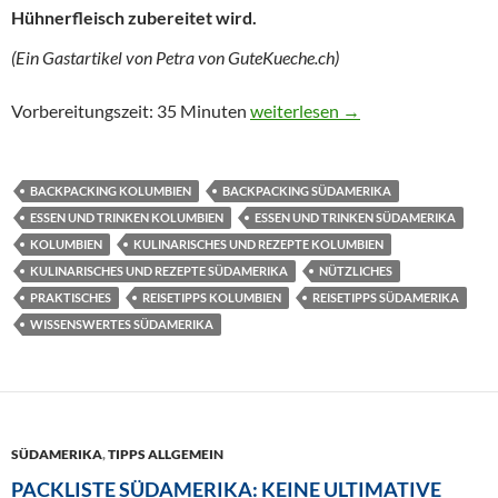
Hühnerfleisch zubereitet wird.
(Ein Gastartikel von Petra von GuteKueche.ch)
Ajiaco – Hühnersuppe aus Süda
Vorbereitungszeit: 35 Minuten
weiterlesen
→
BACKPACKING KOLUMBIEN
BACKPACKING SÜDAMERIKA
ESSEN UND TRINKEN KOLUMBIEN
ESSEN UND TRINKEN SÜDAMERIKA
KOLUMBIEN
KULINARISCHES UND REZEPTE KOLUMBIEN
KULINARISCHES UND REZEPTE SÜDAMERIKA
NÜTZLICHES
PRAKTISCHES
REISETIPPS KOLUMBIEN
REISETIPPS SÜDAMERIKA
WISSENSWERTES SÜDAMERIKA
SÜDAMERIKA
,
TIPPS ALLGEMEIN
PACKLISTE SÜDAMERIKA: KEINE ULTIMATIVE