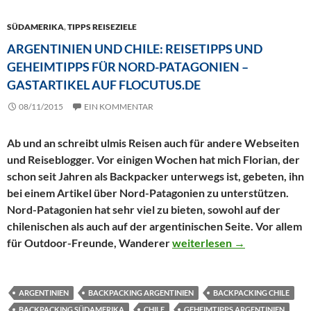
SÜDAMERIKA
,
TIPPS REISEZIELE
ARGENTINIEN UND CHILE: REISETIPPS UND
GEHEIMTIPPS FÜR NORD-PATAGONIEN –
GASTARTIKEL AUF FLOCUTUS.DE
08/11/2015
EIN KOMMENTAR
Ab und an schreibt ulmis Reisen auch für andere Webseiten
und Reiseblogger. Vor einigen Wochen hat mich Florian, der
schon seit Jahren als Backpacker unterwegs ist, gebeten, ihn
bei einem Artikel über Nord-Patagonien zu unterstützen.
Nord-Patagonien hat sehr viel zu bieten, sowohl auf der
chilenischen als auch auf der argentinischen Seite. Vor allem
Argentinien und Chile: Reis
für Outdoor-Freunde, Wanderer
weiterlesen
→
ARGENTINIEN
BACKPACKING ARGENTINIEN
BACKPACKING CHILE
BACKPACKING SÜDAMERIKA
CHILE
GEHEIMTIPPS ARGENTINIEN