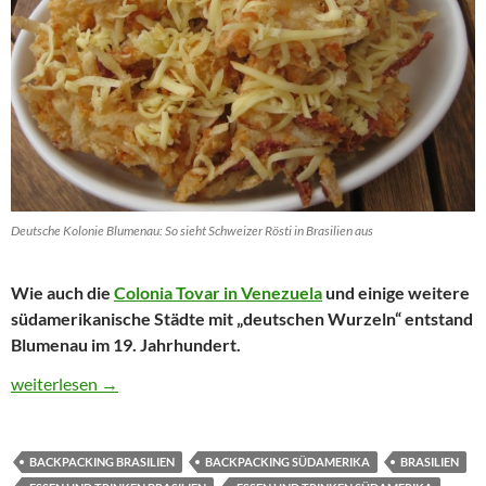
Deutsche Kolonie Blumenau: So sieht Schweizer Rösti in Brasilien aus
Wie auch die
Colonia Tovar in Venezuela
und einige weitere
südamerikanische Städte mit „deutschen Wurzeln“ entstand
Blumenau im 19. Jahrhundert.
Reisetipp: Deutsche Kolonien in Südamerika – Blumenau in Bras
weiterlesen
→
BACKPACKING BRASILIEN
BACKPACKING SÜDAMERIKA
BRASILIEN