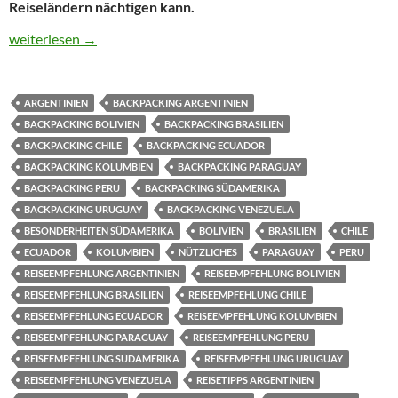
Reiseländern nächtigen kann.
Unterkünfte Südamerika – Bed and Breakfast, private Pension, H
weiterlesen
→
ARGENTINIEN
BACKPACKING ARGENTINIEN
BACKPACKING BOLIVIEN
BACKPACKING BRASILIEN
BACKPACKING CHILE
BACKPACKING ECUADOR
BACKPACKING KOLUMBIEN
BACKPACKING PARAGUAY
BACKPACKING PERU
BACKPACKING SÜDAMERIKA
BACKPACKING URUGUAY
BACKPACKING VENEZUELA
BESONDERHEITEN SÜDAMERIKA
BOLIVIEN
BRASILIEN
CHILE
ECUADOR
KOLUMBIEN
NÜTZLICHES
PARAGUAY
PERU
REISEEMPFEHLUNG ARGENTINIEN
REISEEMPFEHLUNG BOLIVIEN
REISEEMPFEHLUNG BRASILIEN
REISEEMPFEHLUNG CHILE
REISEEMPFEHLUNG ECUADOR
REISEEMPFEHLUNG KOLUMBIEN
REISEEMPFEHLUNG PARAGUAY
REISEEMPFEHLUNG PERU
REISEEMPFEHLUNG SÜDAMERIKA
REISEEMPFEHLUNG URUGUAY
REISEEMPFEHLUNG VENEZUELA
REISETIPPS ARGENTINIEN