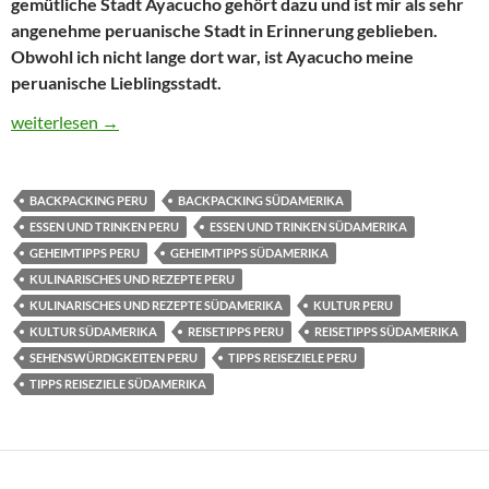
gemütliche Stadt Ayacucho gehört dazu und ist mir als sehr
angenehme peruanische Stadt in Erinnerung geblieben.
Obwohl ich nicht lange dort war, ist Ayacucho meine
peruanische Lieblingsstadt.
Reisetipp Peru: Ayacucho – Stadt der 33 Kirchen, die Wari-Ruin
weiterlesen
→
BACKPACKING PERU
BACKPACKING SÜDAMERIKA
ESSEN UND TRINKEN PERU
ESSEN UND TRINKEN SÜDAMERIKA
GEHEIMTIPPS PERU
GEHEIMTIPPS SÜDAMERIKA
KULINARISCHES UND REZEPTE PERU
KULINARISCHES UND REZEPTE SÜDAMERIKA
KULTUR PERU
KULTUR SÜDAMERIKA
REISETIPPS PERU
REISETIPPS SÜDAMERIKA
SEHENSWÜRDIGKEITEN PERU
TIPPS REISEZIELE PERU
TIPPS REISEZIELE SÜDAMERIKA