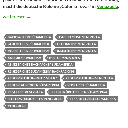
macht die deutsche Kolonie „Colonia Tovar“ in
Venezuela
.
Deutsche Kolonien in Südamerika – Colonia Tovar in Venezuela
weiterlesen
→
BACKPACKING SÜDAMERIKA
BACKPACKING VENEZUELA
GEHEIMTIPPS SÜDAMERIKA
GEHEIMTIPPS VENEZUELA
INSIDERTIPPS SÜDAMERIKA
INSIDERTIPPS VENEZUELA
KULTUR SÜDAMERIKA
KULTUR VENEZUELA
REISEBERICHTE BACKPACKER SÜDAMERIKA
REISEBERICHTE SÜDAMERIKA BACKPACKING
REISEEMPFEHLUNG SÜDAMERIKA
REISEEMPFEHLUNG VENEZUELA
REISEERFAHRUNGEN SÜDAMERIKA
REISETIPPS SÜDAMERIKA
REISETIPPS VENEZUELA
SEHENSWÜRDIGKEITEN SÜDAMERIKA
SEHENSWÜRDIGKEITEN VENEZUELA
TIPPS REISEZIELE SÜDAMERIKA
VENEZUELA