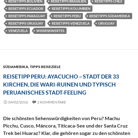
REISETIPPS BOLIVIEN
REISETIPPS BRASILIEN
REISETIPPS CHILE
REISETIPPS ECUADOR
REISETIPPS KOLUMBIEN
REISETIPPS PARAGUAY
REISETIPPS PERU
REISETIPPS SÜDAMERIKA
REISETIPPS URUGUAY
REISETIPPS VENEZUELA
URUGUAY
VENEZUELA
WISSENSWERTES
SÜDAMERIKA
,
TIPPS REISEZIELE
REISETIPP PERU: AYACUCHO – STADT DER 33
KIRCHEN, DIE WARI-RUINEN UND TYPISCH
PERUANISCHES STADT-FEELING
04/02/2016
2 KOMMENTARE
Die schönsten Sehenswürdigkeiten von Peru? Machu
Picchu, Cusco, Máncora, Titicaca-See und der Santa Cruz
Trek bei Huaraz? Klar, die gehören sogar zu den schönsten