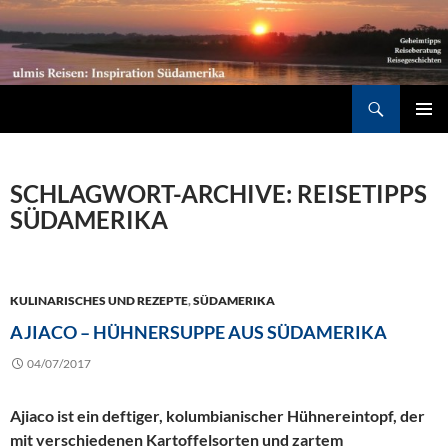
Südamerika individuell entdecken: Geheimtipps, Reiseberatung, Reisegeschichten
Suchen
ZUM
PRIMÄR
INHALT
MENÜ
SPRINGEN
SCHLAGWORT-ARCHIVE: REISETIPPS
SÜDAMERIKA
KULINARISCHES UND REZEPTE
,
SÜDAMERIKA
AJIACO – HÜHNERSUPPE AUS SÜDAMERIKA
04/07/2017
Ajiaco ist ein deftiger, kolumbianischer Hühnereintopf, der
mit verschiedenen Kartoffelsorten und zartem