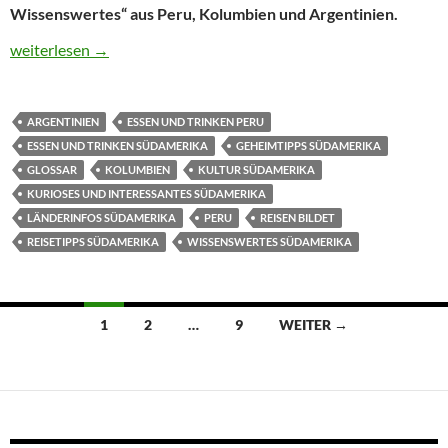
Wissenswertes“ aus Peru, Kolumbien und Argentinien.
Besonderheiten, Kuriositäten, Wissenswertes und kulturelle Un
weiterlesen
→
ARGENTINIEN
ESSEN UND TRINKEN PERU
ESSEN UND TRINKEN SÜDAMERIKA
GEHEIMTIPPS SÜDAMERIKA
GLOSSAR
KOLUMBIEN
KULTUR SÜDAMERIKA
KURIOSES UND INTERESSANTES SÜDAMERIKA
LÄNDERINFOS SÜDAMERIKA
PERU
REISEN BILDET
REISETIPPS SÜDAMERIKA
WISSENSWERTES SÜDAMERIKA
Beitragsnavigation
1
2
…
9
WEITER →