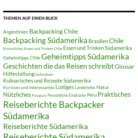
THEMEN AUF EINEN BLICK
Backpacking Chile
Argentinien
Backpacking Südamerika
Chile
Brasilien
Essen und Trinken Südamerika
Essen und Trinken Chile
Erstaunliches
Geheimtipps Südamerika
Geheimtipps Chile
Geschichten die das Reisen schreibt
Glossar
Hilfestellung
Kolumbien
Kulinarisches und Rezepte Südamerika
Lustiges
Natur
Kurioses und Interessantes
Länderinfos
Praktisches
Nützliches
Peru
Persönliche Eindrücke
Paraguay
Reiseberichte Backpacker
Südamerika
Reiseberichte Südamerika
Reiseberichte Südamerika