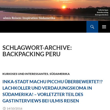
Südamerika individuell entdecken: Geheimtipps, Reiseberatung, Reisegeschichten
Suchen
ZUM
PRIMÄR
INHALT
MENÜ
SPRINGEN
SCHLAGWORT-ARCHIVE:
BACKPACKING PERU
KURIOSES UND INTERESSANTES
,
SÜDAMERIKA
INKA-STADT MACHU PICCHU ÜBERBEWERTET!?
LACHKOLLER UND VERDAUUNGSKOMA IN
SÜDAMERIKA! – VORLETZTER TEIL DES
GASTINTERVIEWS BEI ULMIS REISEN
14/10/2016