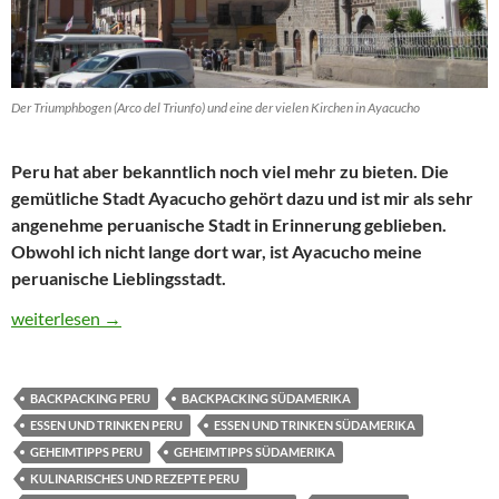
Der Triumphbogen (Arco del Triunfo) und eine der vielen Kirchen in Ayacucho
Peru hat aber bekanntlich noch viel mehr zu bieten. Die
gemütliche Stadt Ayacucho gehört dazu und ist mir als sehr
angenehme peruanische Stadt in Erinnerung geblieben.
Obwohl ich nicht lange dort war, ist Ayacucho meine
peruanische Lieblingsstadt.
Reisetipp Peru: Ayacucho – Stadt der 33 Kirchen, die Wari-Ruin
weiterlesen
→
BACKPACKING PERU
BACKPACKING SÜDAMERIKA
ESSEN UND TRINKEN PERU
ESSEN UND TRINKEN SÜDAMERIKA
GEHEIMTIPPS PERU
GEHEIMTIPPS SÜDAMERIKA
KULINARISCHES UND REZEPTE PERU