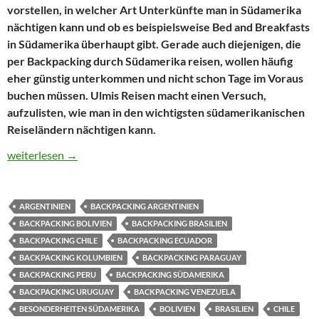
vorstellen, in welcher Art Unterkünfte man in Südamerika
nächtigen kann und ob es beispielsweise Bed and Breakfasts
in Südamerika überhaupt gibt. Gerade auch diejenigen, die
per Backpacking durch Südamerika reisen, wollen häufig
eher günstig unterkommen und nicht schon Tage im Voraus
buchen müssen. Ulmis Reisen macht einen Versuch,
aufzulisten, wie man in den wichtigsten südamerikanischen
Reiseländern nächtigen kann.
Unterkünfte Südamerika – Bed and Breakfast, private Pension, H
weiterlesen
→
ARGENTINIEN
BACKPACKING ARGENTINIEN
BACKPACKING BOLIVIEN
BACKPACKING BRASILIEN
BACKPACKING CHILE
BACKPACKING ECUADOR
BACKPACKING KOLUMBIEN
BACKPACKING PARAGUAY
BACKPACKING PERU
BACKPACKING SÜDAMERIKA
BACKPACKING URUGUAY
BACKPACKING VENEZUELA
BESONDERHEITEN SÜDAMERIKA
BOLIVIEN
BRASILIEN
CHILE