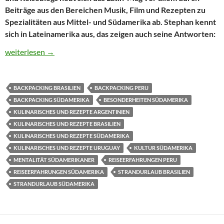
Beiträge aus den Bereichen Musik, Film und Rezepten zu
Spezialitäten aus Mittel- und Südamerika ab. Stephan kennt
sich in Lateinamerika aus, das zeigen auch seine Antworten:
Die schönsten Sprachen der Welt und ein peruanischer Tanzvirus 
weiterlesen
→
BACKPACKING BRASILIEN
BACKPACKING PERU
BACKPACKING SÜDAMERIKA
BESONDERHEITEN SÜDAMERIKA
KULINARISCHES UND REZEPTE ARGENTINIEN
KULINARISCHES UND REZEPTE BRASILIEN
KULINARISCHES UND REZEPTE SÜDAMERIKA
KULINARISCHES UND REZEPTE URUGUAY
KULTUR SÜDAMERIKA
MENTALITÄT SÜDAMERIKANER
REISEERFAHRUNGEN PERU
REISEERFAHRUNGEN SÜDAMERIKA
STRANDURLAUB BRASILIEN
STRANDURLAUB SÜDAMERIKA