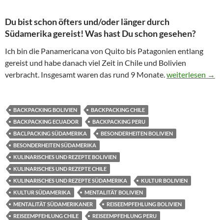
Du bist schon öfters und/oder länger durch
Südamerika gereist! Was hast Du schon gesehen?
Ich bin die Panamericana von Quito bis Patagonien entlang
gereist und habe danach viel Zeit in Chile und Bolivien
Inka-Stadt Mach
verbracht. Insgesamt waren das rund 9 Monate.
weiterlesen
→
BACKPACKING BOLIVIEN
BACKPACKING CHILE
BACKPACKING ECUADOR
BACKPACKING PERU
BACLPACKING SÜDAMERIKA
BESONDERHEITEN BOLIVIEN
BESONDERHEITEN SÜDAMERIKA
KULINARISCHES UND REZEPTE BOLIVIEN
KULINARISCHES UND REZEPTE CHILE
KULINARISCHES UND REZEPTE SÜDAMERIKA
KULTUR BOLIVIEN
KULTUR SÜDAMERIKA
MENTALITÄT BOLIVIEN
MENTALITÄT SÜDAMERIKANER
REISEEMPFEHLUNG BOLIVIEN
REISEEMPFEHLUNG CHILE
REISEEMPFEHLUNG PERU