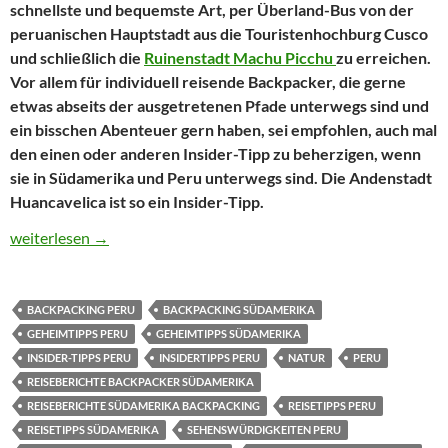
schnellste und bequemste Art, per Überland-Bus von der
peruanischen Hauptstadt aus die Touristenhochburg Cusco
und schließlich die
Ruinenstadt Machu Picchu
zu erreichen.
Vor allem für individuell reisende Backpacker, die gerne
etwas abseits der ausgetretenen Pfade unterwegs sind und
ein bisschen Abenteuer gern haben, sei empfohlen, auch mal
den einen oder anderen Insider-Tipp zu beherzigen, wenn
sie in Südamerika und Peru unterwegs sind. Die Andenstadt
Huancavelica ist so ein Insider-Tipp.
Peru: Geheimtipp Huancavelica – Individuell durchs Andenland
weiterlesen
→
BACKPACKING PERU
BACKPACKING SÜDAMERIKA
GEHEIMTIPPS PERU
GEHEIMTIPPS SÜDAMERIKA
INSIDER-TIPPS PERU
INSIDERTIPPS PERU
NATUR
PERU
REISEBERICHTE BACKPACKER SÜDAMERIKA
REISEBERICHTE SÜDAMERIKA BACKPACKING
REISETIPPS PERU
REISETIPPS SÜDAMERIKA
SEHENSWÜRDIGKEITEN PERU