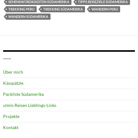
SEHENSWÜRDIGKEITEN SÜDAMERIKA
TIPPS REISEZIELE SÜDAMERIKA
TREKKING PERU
TREKKING SÜDAMERIKA
WANDERN PERU
WANDERN SÜDAMERIKA
…….
Über mich
Kässpätzle
Packliste Südamerika
ulmis Reisen Lieblings-Links
Projekte
Kontakt