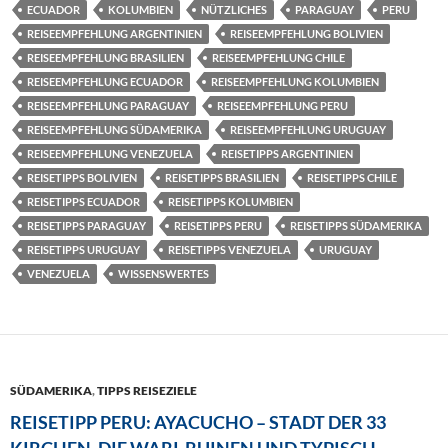
ECUADOR
KOLUMBIEN
NÜTZLICHES
PARAGUAY
PERU
REISEEMPFEHLUNG ARGENTINIEN
REISEEMPFEHLUNG BOLIVIEN
REISEEMPFEHLUNG BRASILIEN
REISEEMPFEHLUNG CHILE
REISEEMPFEHLUNG ECUADOR
REISEEMPFEHLUNG KOLUMBIEN
REISEEMPFEHLUNG PARAGUAY
REISEEMPFEHLUNG PERU
REISEEMPFEHLUNG SÜDAMERIKA
REISEEMPFEHLUNG URUGUAY
REISEEMPFEHLUNG VENEZUELA
REISETIPPS ARGENTINIEN
REISETIPPS BOLIVIEN
REISETIPPS BRASILIEN
REISETIPPS CHILE
REISETIPPS ECUADOR
REISETIPPS KOLUMBIEN
REISETIPPS PARAGUAY
REISETIPPS PERU
REISETIPPS SÜDAMERIKA
REISETIPPS URUGUAY
REISETIPPS VENEZUELA
URUGUAY
VENEZUELA
WISSENSWERTES
SÜDAMERIKA
,
TIPPS REISEZIELE
REISETIPP PERU: AYACUCHO – STADT DER 33
KIRCHEN, DIE WARI-RUINEN UND TYPISCH