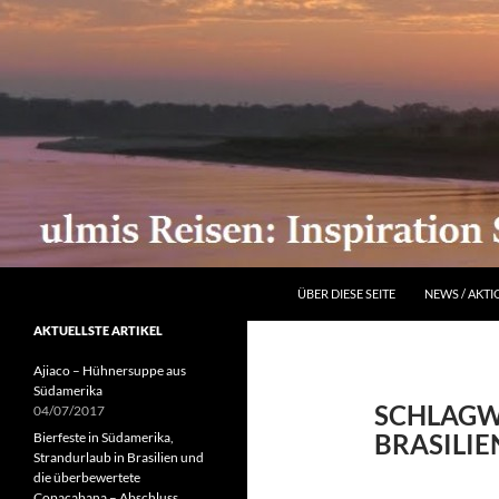
ZUM INHALT SPRINGEN
Suchen
ÜBER DIESE SEITE
NEWS / AKT
AKTUELLSTE ARTIKEL
Ajiaco – Hühnersuppe aus
Südamerika
SCHLAGW
04/07/2017
BRASILIE
Bierfeste in Südamerika,
Strandurlaub in Brasilien und
die überbewertete
Copacabana – Abschluss