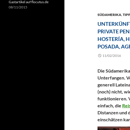
Gastartikel auf flocutus.de
08/11/2015
SÜDAMERIKA
,
TIPP
UNTERKÜNFT
PRIVATE PEN
HOSTERÍA, H
POSADA, AG
11/02/2016
Die Südamerika-
Unterfangen. V
generell Latein
(noch) nicht, w
funktionieren. V
einfach, die
Rei
Distanzen und d
einschätzen ka