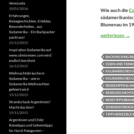
Venezuela
10/01/2016
Wie auch die
Co
Erfahrungen,
südamerikanisc
Reisegeschichten, Erlebtes,
Blumenau im 19
Besonderheiten…aus
Südamerika – Ein Backpacker
Reisetipp: Deut
weiterlesen
→
packt aus!
31/12/2015
Inspiration Südamerika auf
www.ulmisreisen.com wird
BACKPACKING BR
endlich berühmt
ESSEN UND TRINK
16/12/2015
KULINARISCHES U
Weihnachtsbräuche in
KULINARISCHES 
Südamerika – wie in
Südamerika Weihnachten
REISEEMPFEHLUN
gefeiert wird
REISEGESCHICHTE
13/12/2015
REISETIPPS BRASI
Strandurlaub Argentinien?
SEHENSWÜRDIGKE
Macht das Sinn?
15/11/2015
TIPPS REISEZIELE 
Argentinien und Chile:
Reisetipps und Geheimtipps
für Nord-Patagonien –