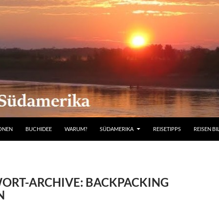
IONEN
BUCHIDEE
WARUM?
SÜDAMERIKA
REISETIPPS
REISEN BI
ORT-ARCHIVE: BACKPACKING
N