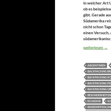
in welcher Art
ob es beispiels
gibt. Gerade au
Südamerika rei
nicht schon Tag
einen Versuch, 
südamerikanisc
Unterkünfte Süda
weiterlesen
→
ARGENTINIEN
BACKPACKING BR
BACKPACKING K
BACKPACKING PE
BACKPACKING U
BESONDERHEITEN
ECUADOR
K
REISEEMPFEHLUN