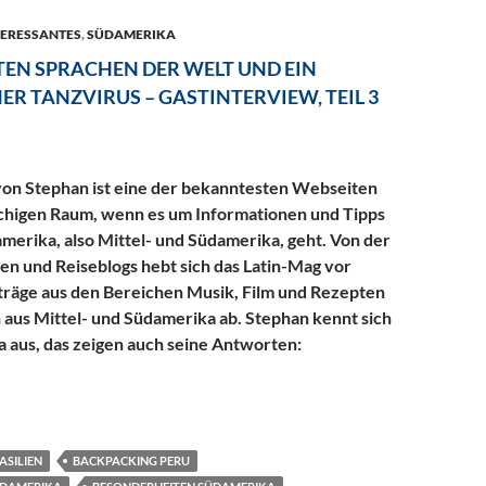
TERESSANTES
,
SÜDAMERIKA
TEN SPRACHEN DER WELT UND EIN
R TANZVIRUS – GASTINTERVIEW, TEIL 3
von Stephan ist eine der bekanntesten Webseiten
chigen Raum, wenn es um Informationen und Tipps
merika, also Mittel- und Südamerika, geht. Von der
en und Reiseblogs hebt sich das Latin-Mag vor
träge aus den Bereichen Musik, Film und Rezepten
n aus Mittel- und Südamerika ab. Stephan kennt sich
a aus, das zeigen auch seine Antworten:
rachen der Welt und ein peruanischer Tanzvirus – Gastinterview, 
ASILIEN
BACKPACKING PERU