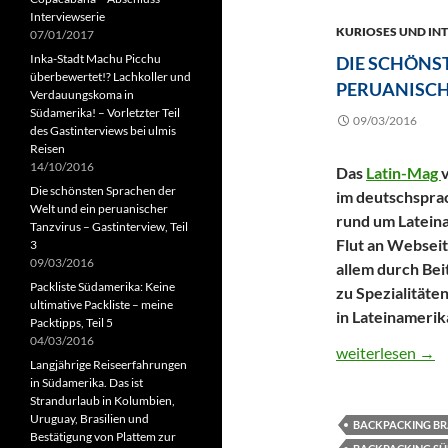
Interviewserie
KURIOSES UND IN
07/01/2017
Inka-Stadt Machu Picchu
DIE SCHÖNS
überbewertet!? Lachkoller und
PERUANISCHE
Verdauungskoma in
Südamerika! – Vorletzter Teil
09/03/2016
des Gastinterviews bei ulmis
Reisen
14/10/2016
Das
Latin-Mag
Die schönsten Sprachen der
im deutschspra
Welt und ein peruanischer
rund um Lateina
Tanzvirus – Gastinterview, Teil
Flut an Webseit
3
09/03/2016
allem durch Bei
Packliste Südamerika: Keine
zu Spezialitäte
ultimative Packliste – meine
in Lateinamerik
Packtipps, Teil 5
04/03/2016
Die schönsten Sp
weiterlesen
→
Langjährige Reiseerfahrungen
in Südamerika. Das ist
Strandurlaub in Kolumbien,
Uruguay, Brasilien und
BACKPACKING BR
Bestätigung von Plattem zur