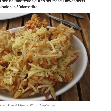
u den bekanntesten durch deutsche Einwanderer
lonien in Südamerika.
nau: So sieht Schweizer Rösti in Brasilien aus