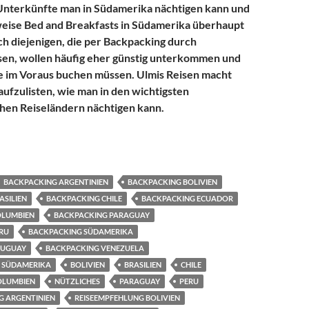
 Unterkünfte man in Südamerika nächtigen kann und
weise Bed and Breakfasts in Südamerika überhaupt
ch diejenigen, die per Backpacking durch
sen, wollen häufig eher günstig unterkommen und
e im Voraus buchen müssen. Ulmis Reisen macht
aufzulisten, wie man in den wichtigsten
hen Reiseländern nächtigen kann.
merika – Bed and Breakfast, private Pension, Hostel, Hostal, Hot
BACKPACKING ARGENTINIEN
BACKPACKING BOLIVIEN
ASILIEN
BACKPACKING CHILE
BACKPACKING ECUADOR
OLUMBIEN
BACKPACKING PARAGUAY
RU
BACKPACKING SÜDAMERIKA
RUGUAY
BACKPACKING VENEZUELA
 SÜDAMERIKA
BOLIVIEN
BRASILIEN
CHILE
OLUMBIEN
NÜTZLICHES
PARAGUAY
PERU
G ARGENTINIEN
REISEEMPFEHLUNG BOLIVIEN