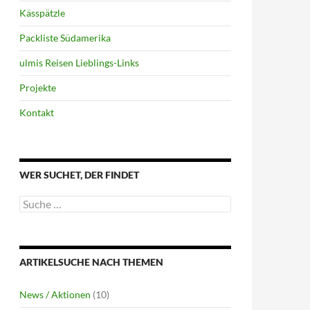
Kässpätzle
Packliste Südamerika
ulmis Reisen Lieblings-Links
Projekte
Kontakt
WER SUCHET, DER FINDET
Suche
nach:
Teil 3
ARTIKELSUCHE NACH THEMEN
News / Aktionen
(10)