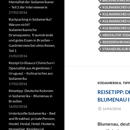
BACKPACKING S
Mentalität der Südamerikaner
– Teil 2 der Interviewserie
KULINARISCHES U
27/02/2016
KULINARISCHES U
Backpacking in Südamerika?
KULINARISCHES 
Warum nicht?
KULINARISCHES 
Südamerikanische
Dramaqueens, Traumstrände
MENTALITÄT SÜD
und gutes Essen in Brasilien –
REISEERFAHRUNG
Gastinterview bei ulmis Reisen,
STRANDURLAUB 
Teil 1
21/02/2016
Rezept Grillsauce Chimichurri
(Spezialität aus Argentinien /
Uruguay) – Kulinarisches aus
Südamerika
SÜDAMERIKA
,
TIPP
17/02/2016
Reisetipp: Deutsche Kolonien
REISETIPP: 
in Südamerika – Blumenau in
BLUMENAU I
Brasilien
16/02/2016
16/02/2016
Unterkünfte Südamerika – Bed
and Breakfast, private Pension,
Blumenau, deuts
Hostel, Hostal, Hotel, Hostería,
Hospedaje, Residencial,