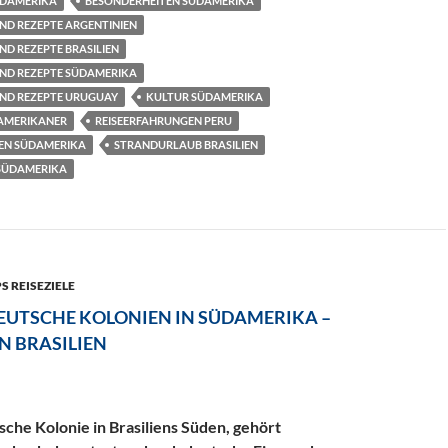
ÜDAMERIKA
BESONDERHEITEN SÜDAMERIKA
ND REZEPTE ARGENTINIEN
ND REZEPTE BRASILIEN
UND REZEPTE SÜDAMERIKA
UND REZEPTE URUGUAY
KULTUR SÜDAMERIKA
AMERIKANER
REISEERFAHRUNGEN PERU
EN SÜDAMERIKA
STRANDURLAUB BRASILIEN
SÜDAMERIKA
S REISEZIELE
DEUTSCHE KOLONIEN IN SÜDAMERIKA –
N BRASILIEN
che Kolonie in Brasiliens Süden, gehört