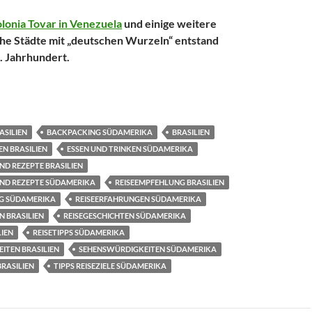
lonia Tovar in Venezuela
und einige weitere
he Städte mit „deutschen Wurzeln“ entstand
. Jahrhundert.
sche Kolonien in Südamerika – Blumenau in Brasilien
ASILIEN
BACKPACKING SÜDAMERIKA
BRASILIEN
EN BRASILIEN
ESSEN UND TRINKEN SÜDAMERIKA
ND REZEPTE BRASILIEN
UND REZEPTE SÜDAMERIKA
REISEEMPFEHLUNG BRASILIEN
G SÜDAMERIKA
REISEERFAHRUNGEN SÜDAMERIKA
N BRASILIEN
REISEGESCHICHTEN SÜDAMERIKA
LIEN
REISETIPPS SÜDAMERIKA
ITEN BRASILIEN
SEHENSWÜRDIGKEITEN SÜDAMERIKA
BRASILIEN
TIPPS REISEZIELE SÜDAMERIKA