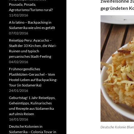
zweifelsohne z
Pousada, Posada,
gegründeten Ko
Agroturismo/Turismo rural?
11/02/2016
A lo latino – Backpacking in
Südamerika wie ulmi es gefällt
07/02/2016
Reisetipp Peru: Ayacucho –
Stadt der 33 Kirchen, die Wari-
Ruinen und typisch
peruanisches Stadt-Feeling
04/02/2016
Frühmorgendliches
Plastiktüten-Geraschel – Vom
Hostel-Leben auf Backpacking-
Tour (in Südamerika)
24/01/2016
Geburtstag! 1 Jahr Reisetipps,
Geheimtipps, Kulinarisches
und Rezepte aus Südamerika
auf ulmis Reisen
16/01/2016
Deutsche Kolonien in
Deutsche Kolonie Blume
Südamerika – Colonia Tovar in