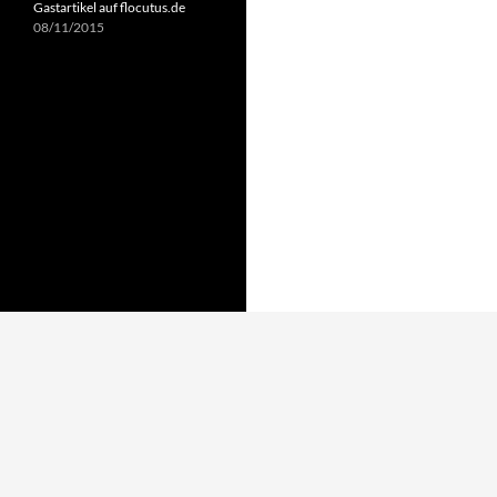
Gastartikel auf flocutus.de
08/11/2015