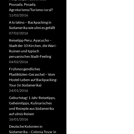
Pousada, Posada,
Agroturismo/Turismo rural?
11/02/2016
A lo latino – Backpacking in
Südamerika wie ulmi es gefällt
07/02/2016
Reisetipp Peru: Ayacucho –
Stadt der 33 Kirchen, die Wari-
Ruinen und typisch
peruanisches Stadt-Feeling
04/02/2016
Frühmorgendliches
Plastiktüten-Geraschel – Vom
Hostel-Leben auf Backpacking-
Tour (in Südamerika)
24/01/2016
Geburtstag! 1 Jahr Reisetipps,
Geheimtipps, Kulinarisches
und Rezepte aus Südamerika
auf ulmis Reisen
16/01/2016
Deutsche Kolonien in
Südamerika – Colonia Tovar in