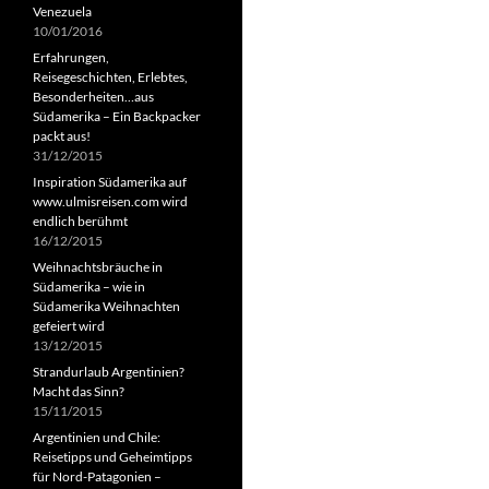
Venezuela
10/01/2016
Erfahrungen,
Reisegeschichten, Erlebtes,
Besonderheiten…aus
Südamerika – Ein Backpacker
packt aus!
31/12/2015
Inspiration Südamerika auf
www.ulmisreisen.com wird
endlich berühmt
16/12/2015
Weihnachtsbräuche in
Südamerika – wie in
Südamerika Weihnachten
gefeiert wird
13/12/2015
Strandurlaub Argentinien?
Macht das Sinn?
15/11/2015
Argentinien und Chile:
Reisetipps und Geheimtipps
für Nord-Patagonien –