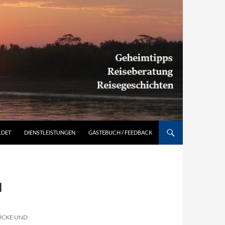
Südamerika individuell entdecken: Geheimtipps, Reiseberatung, Reisegeschichten
LDET
DIENSTLEISTUNGEN
GÄSTEBUCH / FEEDBACK
M
ÜCKE UND