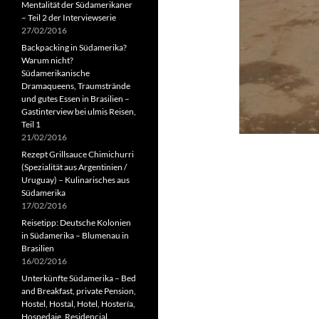
Mentalität der Südamerikaner
– Teil 2 der Interviewserie
27/02/2016
Backpacking in Südamerika?
Warum nicht?
Südamerikanische
Dramaqueens, Traumstrände
und gutes Essen in Brasilien –
Gastinterview bei ulmis Reisen,
Teil 1
21/02/2016
Rezept Grillsauce Chimichurri
(Spezialität aus Argentinien /
Uruguay) – Kulinarisches aus
Südamerika
17/02/2016
Reisetipp: Deutsche Kolonien
in Südamerika – Blumenau in
Brasilien
16/02/2016
Unterkünfte Südamerika – Bed
and Breakfast, private Pension,
Hostel, Hostal, Hotel, Hostería,
Hospedaje, Residencial,