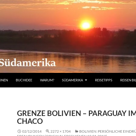
IONEN
BUCHIDEE
WARUM?
SÜDAMERIKA
REISETIPPS
REISEN BI
GRENZE BOLIVIEN – PARAGUAY I
CHACO
02/12/2014
2272 × 1704
BOLIVIEN: PERSÖNLICHE EINDR