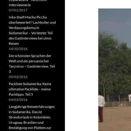
Interviewserie
07/01/2017
Inka-Stadt Machu Picchu
überbewertet!? Lachkoller und
Verdauungskoma in
Südamerika! – Vorletzter Teil
des Gastinterviews bei ulmis
Reisen
14/10/2016
Die schönsten Sprachen der
Welt und ein peruanischer
Tanzvirus – Gastinterview, Teil
3
09/03/2016
Packliste Südamerika: Keine
ultimative Packliste – meine
Packtipps, Teil 5
04/03/2016
Langjährige Reiseerfahrungen
in Südamerika. Das ist
Strandurlaub in Kolumbien,
Uruguay, Brasilien und
Bestätigung von Plattem zur