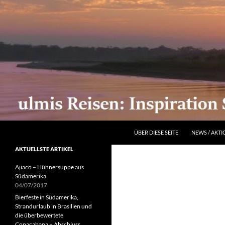
ZUM INHALT SPRINGEN
Suchen
ÜBER DIESE SEITE
NEWS / AKT
AKTUELLSTE ARTIKEL
Ajiaco – Hühnersuppe aus
Südamerika
04/07/2017
Bierfeste in Südamerika,
Strandurlaub in Brasilien und
die überbewertete
Copacabana – Abschluss