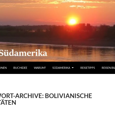
IONEN
BUCHIDEE
WARUM?
SÜDAMERIKA
REISETIPPS
REISEN BI
ORT-ARCHIVE: BOLIVIANISCHE
TÄTEN