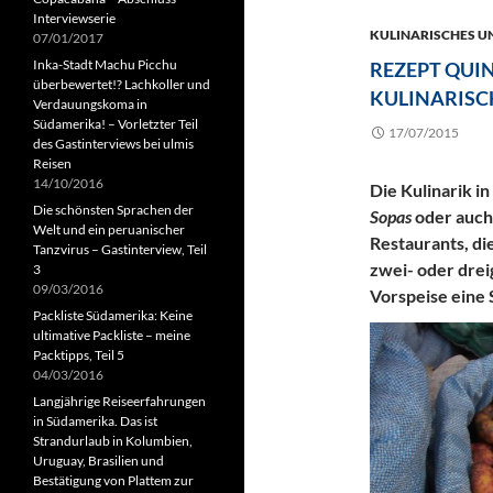
Interviewserie
KULINARISCHES U
07/01/2017
Inka-Stadt Machu Picchu
REZEPT QUIN
überbewertet!? Lachkoller und
KULINARISC
Verdauungskoma in
Südamerika! – Vorletzter Teil
17/07/2015
des Gastinterviews bei ulmis
Reisen
14/10/2016
Die Kulinarik i
Die schönsten Sprachen der
Sopas
oder auc
Welt und ein peruanischer
Restaurants, die
Tanzvirus – Gastinterview, Teil
zwei- oder dreig
3
09/03/2016
Vorspeise eine
Packliste Südamerika: Keine
ultimative Packliste – meine
Packtipps, Teil 5
04/03/2016
Langjährige Reiseerfahrungen
in Südamerika. Das ist
Strandurlaub in Kolumbien,
Uruguay, Brasilien und
Bestätigung von Plattem zur