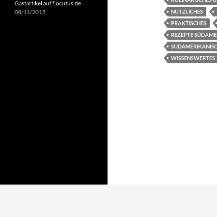
Gastartikel auf flocutus.de
NÜTZLICHES
08/11/2015
PRAKTISCHES
REZEPTE SÜDAME
SÜDAMERIKANISC
WISSENSWERTES