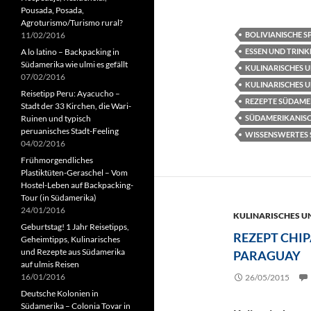
Pousada, Posada,
Agroturismo/Turismo rural?
BOLIVIANISCHE S
11/02/2016
ESSEN UND TRIN
A lo latino – Backpacking in
Südamerika wie ulmi es gefällt
KULINARISCHES U
07/02/2016
KULINARISCHES 
Reisetipp Peru: Ayacucho –
REZEPTE SÜDAME
Stadt der 33 Kirchen, die Wari-
SÜDAMERIKANISC
Ruinen und typisch
peruanisches Stadt-Feeling
WISSENSWERTES
04/02/2016
Frühmorgendliches
Plastiktüten-Geraschel – Vom
Hostel-Leben auf Backpacking-
Tour (in Südamerika)
24/01/2016
KULINARISCHES U
Geburtstag! 1 Jahr Reisetipps,
REZEPT CHIP
Geheimtipps, Kulinarisches
und Rezepte aus Südamerika
PARAGUAY
auf ulmis Reisen
16/01/2016
26/05/2015
Deutsche Kolonien in
Südamerika – Colonia Tovar in