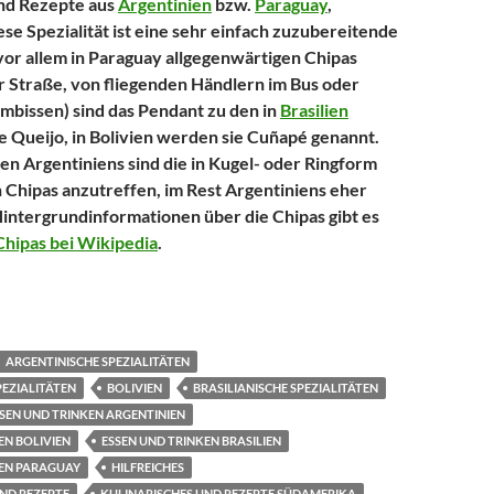
und Rezepte aus
Argentinien
bzw.
Paraguay
,
se Spezialität ist eine sehr einfach zuzubereitende
or allem in Paraguay allgegenwärtigen Chipas
r Straße, von fliegenden Händlern im Bus oder
Imbissen) sind das Pendant zu den in
Brasilien
e Queijo, in Bolivien werden sie Cuñapé genannt.
n Argentiniens sind die in Kugel- oder Ringform
hipas anzutreffen, im Rest Argentiniens eher
 Hintergrundinformationen über die Chipas gibt es
Chipas bei Wikipedia
.
 Spezialität aus Argentinien und Paraguay
ARGENTINISCHE SPEZIALITÄTEN
PEZIALITÄTEN
BOLIVIEN
BRASILIANISCHE SPEZIALITÄTEN
SEN UND TRINKEN ARGENTINIEN
EN BOLIVIEN
ESSEN UND TRINKEN BRASILIEN
KEN PARAGUAY
HILFREICHES
ND REZEPTE
KULINARISCHES UND REZEPTE SÜDAMERIKA