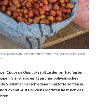
nem Markt in Sucre, Bolivien. Rötlich, violett, wie sie auch für die Quinoa-
en.
pe (
Chupe de Quinua
) zählt zu den am häufigsten
pen. Sie ist also ein typisches bolivianisches
oße Vielfalt an verschiedenen Kartoffelsorten in
eindruckend. Auf Boliviens Märkten lässt sich das
chten.
ppe (Spezialität aus Bolivien) – Kulinarisches aus Südamerika