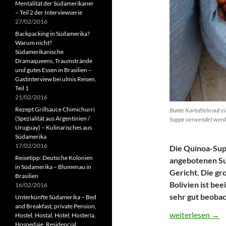
Mentalität der Südamerikaner
– Teil 2 der Interviewserie
27/02/2016
Backpacking in Südamerika?
Warum nicht?
Südamerikanische
Dramaqueens, Traumstrände
und gutes Essen in Brasilien –
Gastinterview bei ulmis Reisen,
Teil 1
21/02/2016
Rezept Grillsauce Chimichurri
Bunte Kartoffeln auf ei
(Spezialität aus Argentinien /
Suppe verwendet werd
Uruguay) – Kulinarisches aus
Südamerika
17/02/2016
Die Quinoa-Sup
Reisetipp: Deutsche Kolonien
angebotenen Sup
in Südamerika – Blumenau in
Gericht. Die gr
Brasilien
Bolivien ist be
16/02/2016
sehr gut beoba
Unterkünfte Südamerika – Bed
and Breakfast, private Pension,
Rezept Quinoa-Su
weiterlesen
→
Hostel, Hostal, Hotel, Hostería,
Hospedaje, Residencial,