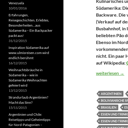
Kulinarisches 
Venezuela
Südamerika: Die
10/01/2016
Backware. Die v
Erfahrungen,
Reisegeschichten, Erlebtes,
(Verkauf auf de
Besonderheiten…aus
Busbahnhof, in 
Südamerika – Ein Backpacker
beliebten Pão d
packt aus!
31/12/2015
Ebenso im Norde
Inspiration Südamerika auf
vorkommenden C
www.ulmisreisen.com wird
nicht. Ein paar
endlich berühmt
auf Wikipedia:
16/12/2015
Weihnachtsbräuche in
Rezept Chipas –
weiterlesen
→
Südamerika – wie in
Südamerika Weihnachten
gefeiert wird
13/12/2015
ARGENTINIEN
Strandurlaub Argentinien?
BOLIVIANISCHE S
Macht das Sinn?
BRASILIEN
ES
15/11/2015
ESSEN UND TRINK
Argentinien und Chile:
Reisetipps und Geheimtipps
ESSEN UND TRIN
für Nord-Patagonien –
KULINARISCHES U