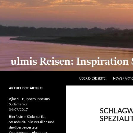
ZUM INHALT SPRINGEN
Suchen
ÜBER DIESE SEITE
NEWS / AKT
AKTUELLSTE ARTIKEL
Ajiaco – Hühnersuppe aus
Südamerika
SCHLAGW
04/07/2017
SPEZIALI
Bierfeste in Südamerika,
Strandurlaub in Brasilien und
die überbewertete
Copacabana – Abschluss