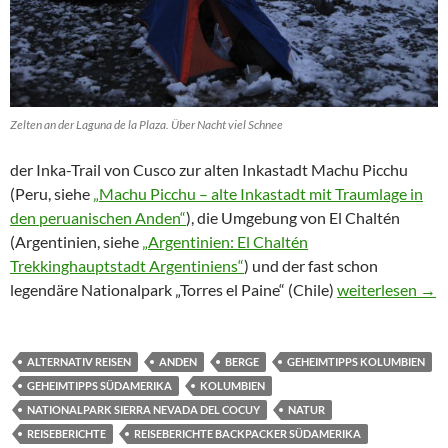
Zelten an der Laguna de la Plaza. Über Nacht viel Schnee
der Inka-Trail von Cusco zur alten Inkastadt Machu Picchu
(Peru, siehe
„Machu Picchu – alte Inkastadt mit Traumlage in
den peruanischen Anden“
), die Umgebung von El Chaltén
(Argentinien, siehe
„Argentinien: El Chaltén
Trekkinghauptstadt Argentiniens“
) und der fast schon
Kolumbien: Reis
legendäre Nationalpark „Torres el Paine“ (Chile)
weiterlesen
→
ALTERNATIV REISEN
ANDEN
BERGE
GEHEIMTIPPS KOLUMBIEN
GEHEIMTIPPS SÜDAMERIKA
KOLUMBIEN
NATIONALPARK SIERRA NEVADA DEL COCUY
NATUR
REISEBERICHTE
REISEBERICHTE BACKPACKER SÜDAMERIKA