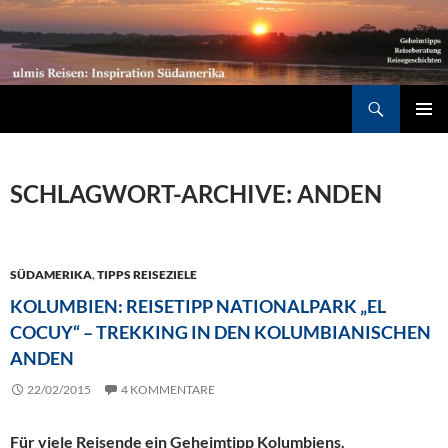
Südamerika individuell entdecken: Geheimtipps, Reiseberatung, Reisegeschichten
Suchen
ZUM
PRIMÄR
INHALT
MENÜ
SPRINGEN
SCHLAGWORT-ARCHIVE: ANDEN
SÜDAMERIKA
,
TIPPS REISEZIELE
KOLUMBIEN: REISETIPP NATIONALPARK „EL
COCUY“ – TREKKING IN DEN KOLUMBIANISCHEN
ANDEN
22/02/2015
4 KOMMENTARE
Für viele Reisende ein Geheimtipp Kolumbiens.