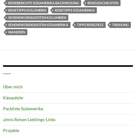
REISEBERICHTE SÜDAMERIKA BACKPACKING
REISEGESCHICHTEN
REISETIPPS KOLUMBIEN
REISETIPPS SÜDAMERIKA
SEHENSWÜRDIGKEITEN KOLUMBIEN
SEHENSWÜRDIGKEITEN SÜDAMERIKA
TIPPS REISEZIELE
TREKKING
WANDERN
…….
Über mich
Kässpätzle
Packliste Südamerika
ulmis Reisen Lieblings-Links
Projekte