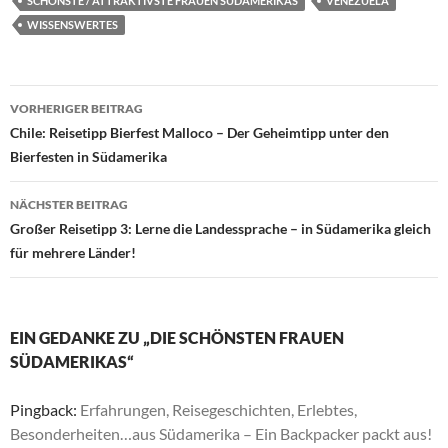
SCHÖNSTE / ATTRAKTIVSTE FRAUEN SÜDAMERIKAS
VENEZUELA
WISSENSWERTES
Beitragsnavigation
VORHERIGER BEITRAG
Chile: Reisetipp Bierfest Malloco – Der Geheimtipp unter den
Bierfesten in Südamerika
NÄCHSTER BEITRAG
Großer Reisetipp 3: Lerne die Landessprache – in Südamerika gleich
für mehrere Länder!
EIN GEDANKE ZU „DIE SCHÖNSTEN FRAUEN
SÜDAMERIKAS“
Pingback:
Erfahrungen, Reisegeschichten, Erlebtes,
Besonderheiten…aus Südamerika – Ein Backpacker packt aus!