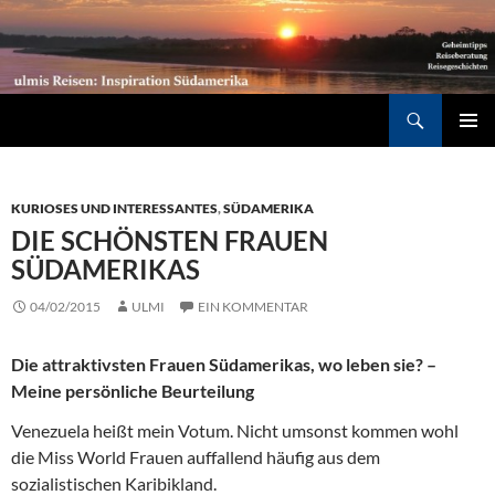
Südamerika individuell entdecken: Geheimtipps, Reiseberatung, Reisegeschichten
Suchen
ZUM
PRIMÄR
INHALT
MENÜ
SPRINGEN
KURIOSES UND INTERESSANTES
,
SÜDAMERIKA
DIE SCHÖNSTEN FRAUEN
SÜDAMERIKAS
04/02/2015
ULMI
EIN KOMMENTAR
Die attraktivsten Frauen Südamerikas, wo leben sie? –
Meine persönliche Beurteilung
Venezuela heißt mein Votum. Nicht umsonst kommen wohl
die Miss World Frauen auffallend häufig aus dem
sozialistischen Karibikland.