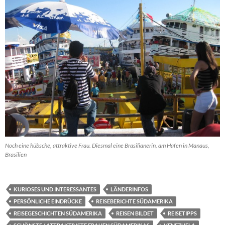
Noch eine hübsche, attraktive Frau. Diesmal eine Brasilianerin, am Hafen in Manaus,
Brasilien
KURIOSES UND INTERESSANTES
LÄNDERINFOS
PERSÖNLICHE EINDRÜCKE
REISEBERICHTE SÜDAMERIKA
REISEGESCHICHTEN SÜDAMERIKA
REISEN BILDET
REISETIPPS