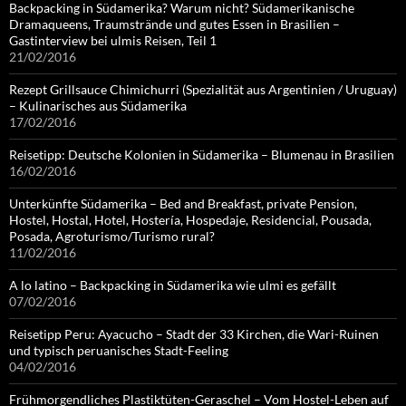
Backpacking in Südamerika? Warum nicht? Südamerikanische
Dramaqueens, Traumstrände und gutes Essen in Brasilien –
Gastinterview bei ulmis Reisen, Teil 1
21/02/2016
Rezept Grillsauce Chimichurri (Spezialität aus Argentinien / Uruguay)
– Kulinarisches aus Südamerika
17/02/2016
Reisetipp: Deutsche Kolonien in Südamerika – Blumenau in Brasilien
16/02/2016
Unterkünfte Südamerika – Bed and Breakfast, private Pension,
Hostel, Hostal, Hotel, Hostería, Hospedaje, Residencial, Pousada,
Posada, Agroturismo/Turismo rural?
11/02/2016
A lo latino – Backpacking in Südamerika wie ulmi es gefällt
07/02/2016
Reisetipp Peru: Ayacucho – Stadt der 33 Kirchen, die Wari-Ruinen
und typisch peruanisches Stadt-Feeling
04/02/2016
Frühmorgendliches Plastiktüten-Geraschel – Vom Hostel-Leben auf