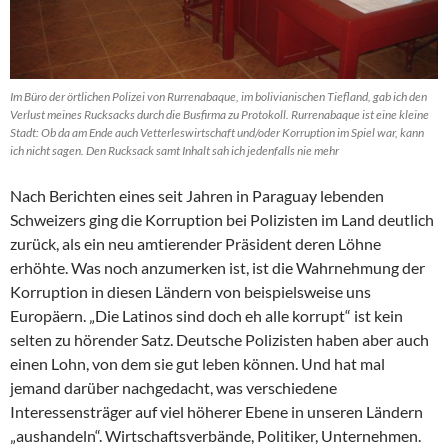
Im Büro der örtlichen Polizei von Rurrenabaque, im bolivianischen Tiefland, gab ich den
Verlust meines Rucksacks durch die Busfirma zu Protokoll. Rurrenabaque ist eine kleine
Stadt: Ob da am Ende auch Vetterleswirtschaft und/oder Korruption im Spiel war, kann
ich nicht sagen. Den Rucksack samt Inhalt sah ich jedenfalls nie mehr
Nach Berichten eines seit Jahren in Paraguay lebenden
Schweizers ging die Korruption bei Polizisten im Land deutlich
zurück, als ein neu amtierender Präsident deren Löhne
erhöhte. Was noch anzumerken ist, ist die Wahrnehmung der
Korruption in diesen Ländern von beispielsweise uns
Europäern. „Die Latinos sind doch eh alle korrupt“ ist kein
selten zu hörender Satz. Deutsche Polizisten haben aber auch
einen Lohn, von dem sie gut leben können. Und hat mal
jemand darüber nachgedacht, was verschiedene
Interessensträger auf viel höherer Ebene in unseren Ländern
„aushandeln“. Wirtschaftsverbände, Politiker, Unternehmen.