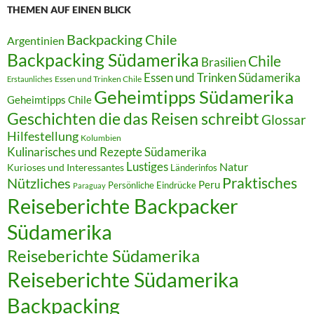
THEMEN AUF EINEN BLICK
Backpacking Chile
Argentinien
Backpacking Südamerika
Chile
Brasilien
Essen und Trinken Südamerika
Essen und Trinken Chile
Erstaunliches
Geheimtipps Südamerika
Geheimtipps Chile
Geschichten die das Reisen schreibt
Glossar
Hilfestellung
Kolumbien
Kulinarisches und Rezepte Südamerika
Lustiges
Natur
Kurioses und Interessantes
Länderinfos
Praktisches
Nützliches
Peru
Persönliche Eindrücke
Paraguay
Reiseberichte Backpacker
Südamerika
Reiseberichte Südamerika
Reiseberichte Südamerika
Backpacking