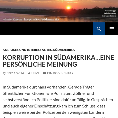
Südamerika individuell entdecken: Geheimtipps, Reiseberatung, Reisegeschichten
Suchen
ZUM
PRIMÄR
INHALT
MENÜ
SPRINGEN
KURIOSES UND INTERESSANTES
,
SÜDAMERIKA
KORRUPTION IN SÜDAMERIKA…EINE
PERSÖNLICHE MEINUNG
13/11/2014
ULMI
EIN KOMMENTAR
In Südamerika durchaus vorhanden. Gerade Träger
öffentlicher Funktionen wie Polizisten, Zöllner und
selbstverständlich Politiker sind dafür anfällig. In Gesprächen
und auch eigener Einschätzung kam ich zum Schluss, dass
beispielsweise bei der Polizei bei den wenigsten Ländern