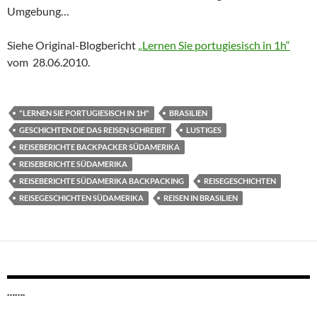
Umgebung…
Siehe Original-Blogbericht
„Lernen Sie portugiesisch in 1h“
vom 28.06.2010.
"LERNEN SIE PORTUGIESISCH IN 1H"
BRASILIEN
GESCHICHTEN DIE DAS REISEN SCHREIBT
LUSTIGES
REISEBERICHTE BACKPACKER SÜDAMERIKA
REISEBERICHTE SÜDAMERIKA
REISEBERICHTE SÜDAMERIKA BACKPACKING
REISEGESCHICHTEN
REISEGESCHICHTEN SÜDAMERIKA
REISEN IN BRASILIEN
…….