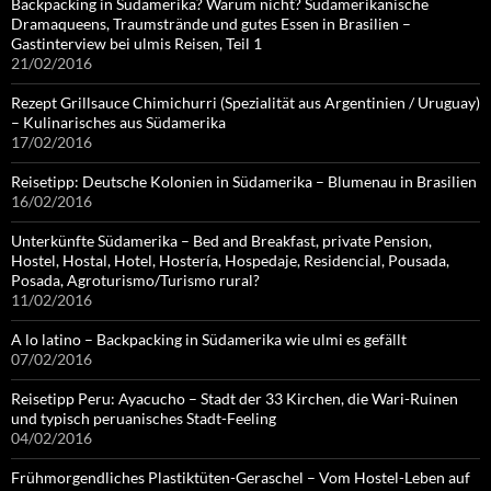
Backpacking in Südamerika? Warum nicht? Südamerikanische
Dramaqueens, Traumstrände und gutes Essen in Brasilien –
Gastinterview bei ulmis Reisen, Teil 1
21/02/2016
Rezept Grillsauce Chimichurri (Spezialität aus Argentinien / Uruguay)
– Kulinarisches aus Südamerika
17/02/2016
Reisetipp: Deutsche Kolonien in Südamerika – Blumenau in Brasilien
16/02/2016
Unterkünfte Südamerika – Bed and Breakfast, private Pension,
Hostel, Hostal, Hotel, Hostería, Hospedaje, Residencial, Pousada,
Posada, Agroturismo/Turismo rural?
11/02/2016
A lo latino – Backpacking in Südamerika wie ulmi es gefällt
07/02/2016
Reisetipp Peru: Ayacucho – Stadt der 33 Kirchen, die Wari-Ruinen
und typisch peruanisches Stadt-Feeling
04/02/2016
Frühmorgendliches Plastiktüten-Geraschel – Vom Hostel-Leben auf