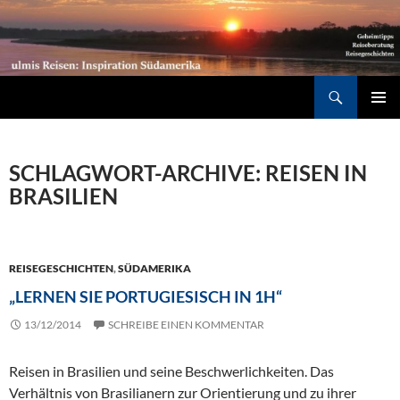
Südamerika individuell entdecken: Geheimtipps, Reiseberatung, Reisegeschichten
Suchen
ZUM
PRIMÄR
INHALT
MENÜ
SPRINGEN
SCHLAGWORT-ARCHIVE: REISEN IN
BRASILIEN
REISEGESCHICHTEN
,
SÜDAMERIKA
„LERNEN SIE PORTUGIESISCH IN 1H“
13/12/2014
SCHREIBE EINEN KOMMENTAR
Reisen in Brasilien und seine Beschwerlichkeiten. Das
Verhältnis von Brasilianern zur Orientierung und zu ihrer