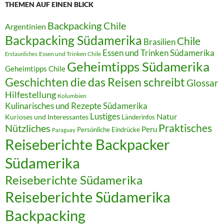
THEMEN AUF EINEN BLICK
Backpacking Chile
Argentinien
Backpacking Südamerika
Chile
Brasilien
Essen und Trinken Südamerika
Essen und Trinken Chile
Erstaunliches
Geheimtipps Südamerika
Geheimtipps Chile
Geschichten die das Reisen schreibt
Glossar
Hilfestellung
Kolumbien
Kulinarisches und Rezepte Südamerika
Lustiges
Natur
Kurioses und Interessantes
Länderinfos
Praktisches
Nützliches
Peru
Persönliche Eindrücke
Paraguay
Reiseberichte Backpacker
Südamerika
Reiseberichte Südamerika
Reiseberichte Südamerika
Backpacking