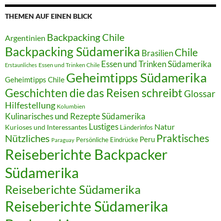
THEMEN AUF EINEN BLICK
Backpacking Chile
Argentinien
Backpacking Südamerika
Chile
Brasilien
Essen und Trinken Südamerika
Essen und Trinken Chile
Erstaunliches
Geheimtipps Südamerika
Geheimtipps Chile
Geschichten die das Reisen schreibt
Glossar
Hilfestellung
Kolumbien
Kulinarisches und Rezepte Südamerika
Lustiges
Natur
Kurioses und Interessantes
Länderinfos
Praktisches
Nützliches
Peru
Persönliche Eindrücke
Paraguay
Reiseberichte Backpacker
Südamerika
Reiseberichte Südamerika
Reiseberichte Südamerika