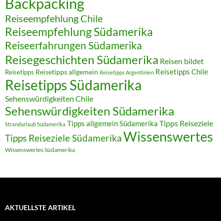
Backpacking
Reiseempfehlung Chile
Reiseempfehlung Südamerika
Reiseerfahrungen Südamerika
Reisegeschichten Südamerika
Reisen bildet
Reisetipps Chile
Reisetipps
Reisetipps allgemein
Reisetipps Argentinien
Reisetipps Südamerika
Sehenswürdigkeiten Chile
Sehenswürdigkeiten Südamerika
Tipps allgemein Südamerika
Tipps Reiseziele
Strandurlaub Südamerika
Wissenswertes
Tipps Reiseziele Südamerika
Wissenswertes Südamerika
AKTUELLSTE ARTIKEL