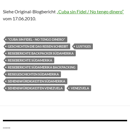
Siehe Original-Blogbericht
„Cuba sin Fidel / No tengo dinero“
vom 17.06.2010.
"CUBA SIN FIDEL - NO TENGO DINERO"
GESCHICHTEN DIE DAS REISEN SCHREIBT
LUSTIGES
REISEBERICHTE BACKPACKER SÜDAMERIKA
REISEBERICHTE SÜDAMERIKA
REISEBERICHTE SÜDAMERIKA BACKPACKING
REISEGESCHICHTEN SÜDAMERIKA
SEHENSWÜRDIGKEITEN SÜDAMERIKA
SEHENSWÜRDIGKEITEN VENEZUELA
VENEZUELA
…….