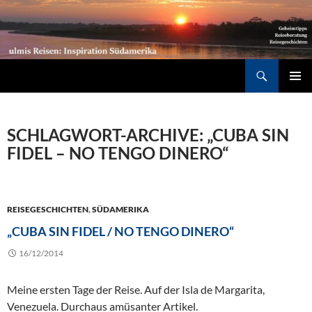
Südamerika individuell entdecken: Geheimtipps, Reiseberatung, Reisegeschichten
Suchen
ZUM
PRIMÄR
INHALT
MENÜ
SPRINGEN
SCHLAGWORT-ARCHIVE: „CUBA SIN
FIDEL – NO TENGO DINERO“
REISEGESCHICHTEN
,
SÜDAMERIKA
„CUBA SIN FIDEL / NO TENGO DINERO“
16/12/2014
Meine ersten Tage der Reise. Auf der Isla de Margarita,
Venezuela. Durchaus amüsanter Artikel.