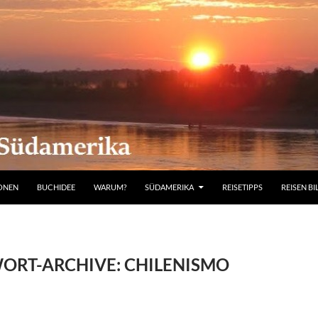
IONEN
BUCHIDEE
WARUM?
SÜDAMERIKA
REISETIPPS
REISEN BI
ORT-ARCHIVE: CHILENISMO