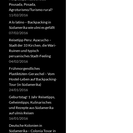
Pousada, Posada,
Agroturismo/Turismo rural?
11/02/2016
A lo latino – Backpacking in
Südamerika wie ulmi es gefällt
07/02/2016
Reisetipp Peru: Ayacucho –
Stadt der 33 Kirchen, die Wari-
Ruinen und typisch
peruanisches Stadt-Feeling
04/02/2016
Frühmorgendliches
Plastiktüten-Geraschel – Vom
Hostel-Leben auf Backpacking-
Tour (in Südamerika)
24/01/2016
Geburtstag! 1 Jahr Reisetipps,
Geheimtipps, Kulinarisches
und Rezepte aus Südamerika
auf ulmis Reisen
16/01/2016
Deutsche Kolonien in
Südamerika – Colonia Tovar in