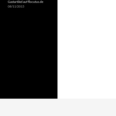
Gastartikel auf flocutus.de
08/11/2015