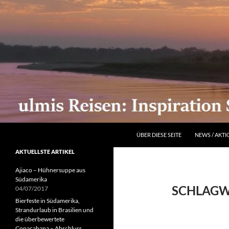
ZUM INHALT SPRINGEN
Suchen
ÜBER DIESE SEITE
NEWS / AKT
AKTUELLSTE ARTIKEL
Ajiaco – Hühnersuppe aus
Südamerika
SCHLAGW
04/07/2017
Bierfeste in Südamerika,
Strandurlaub in Brasilien und
die überbewertete
Copacabana – Abschluss