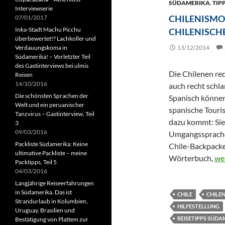
SÜDAMERIKA
,
TIP
Interviewserie
CHILENISMO
07/01/2017
Inka-Stadt Machu Picchu
CHILENISCH
überbewertet!? Lachkoller und
Verdauungskoma in
13/12/2014
Südamerika! – Vorletzter Teil
des Gastinterviews bei ulmis
Die Chilenen red
Reisen
14/10/2016
auch recht schla
Die schönsten Sprachen der
Spanisch können
Welt und ein peruanischer
spanische Touri
Tanzvirus – Gastinterview, Teil
dazu kommt: Sie 
3
09/03/2016
Umgangssprache 
Packliste Südamerika: Keine
Chile-Backpacker
ultimative Packliste – meine
Chi
Wörterbuch,
we
Packtipps, Teil 5
04/03/2016
Langjährige Reiseerfahrungen
in Südamerika. Das ist
CHILE
CHILE
Strandurlaub in Kolumbien,
HILFESTELLUNG
Uruguay, Brasilien und
REISETIPPS SÜDA
Bestätigung von Plattem zur