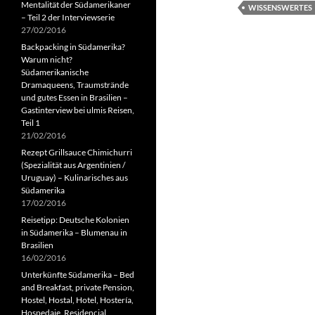
Mentalität der Südamerikaner
WISSENSWERTES
– Teil 2 der Interviewserie
27/02/2016
Backpacking in Südamerika?
Warum nicht?
Südamerikanische
Dramaqueens, Traumstrände
und gutes Essen in Brasilien –
Gastinterview bei ulmis Reisen,
Teil 1
21/02/2016
Rezept Grillsauce Chimichurri
(Spezialität aus Argentinien /
Uruguay) – Kulinarisches aus
Südamerika
17/02/2016
Reisetipp: Deutsche Kolonien
in Südamerika – Blumenau in
Brasilien
16/02/2016
Unterkünfte Südamerika – Bed
and Breakfast, private Pension,
Hostel, Hostal, Hotel, Hostería,
Hospedaje, Residencial,