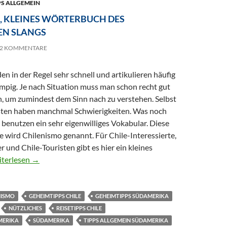
PS ALLGEMEIN
, KLEINES WÖRTERBUCH DES
EN SLANGS
2 KOMMENTARE
en in der Regel sehr schnell und artikulieren häufig
mpig. Je nach Situation muss man schon recht gut
, um zumindest dem Sinn nach zu verstehen. Selbst
sten haben manchmal Schwierigkeiten. Was noch
benutzen ein sehr eigenwilliges Vokabular. Diese
wird Chilenismo genannt. Für Chile-Interessierte,
 und Chile-Touristen gibt es hier ein kleines
lenismo, kleines Wörterbuch des chilenischen Slangs
iterlesen
→
NISMO
GEHEIMTIPPS CHILE
GEHEIMTIPPS SÜDAMERIKA
NÜTZLICHES
REISETIPPS CHILE
MERIKA
SÜDAMERIKA
TIPPS ALLGEMEIN SÜDAMERIKA