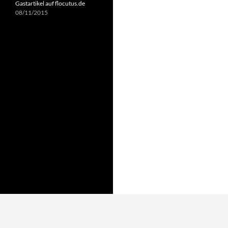
Gastartikel auf flocutus.de
08/11/2015