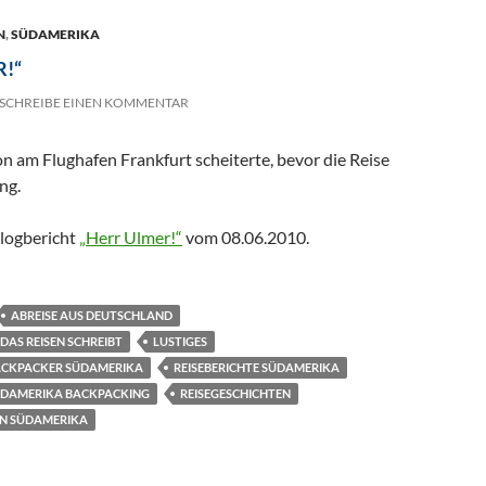
N
,
SÜDAMERIKA
!“
SCHREIBE EINEN KOMMENTAR
on am Flughafen Frankfurt scheiterte, bevor die Reise
ng.
Blogbericht
„Herr Ulmer!“
vom 08.06.2010.
ABREISE AUS DEUTSCHLAND
 DAS REISEN SCHREIBT
LUSTIGES
BACKPACKER SÜDAMERIKA
REISEBERICHTE SÜDAMERIKA
SÜDAMERIKA BACKPACKING
REISEGESCHICHTEN
EN SÜDAMERIKA