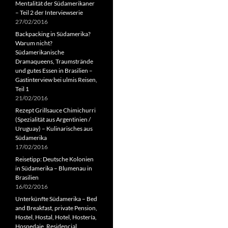
Mentalität der Südamerikaner
– Teil 2 der Interviewserie
27/02/2016
Backpacking in Südamerika?
Warum nicht?
Südamerikanische
Dramaqueens, Traumstrände
und gutes Essen in Brasilien –
Gastinterview bei ulmis Reisen,
Teil 1
21/02/2016
Rezept Grillsauce Chimichurri
(Spezialität aus Argentinien /
Uruguay) – Kulinarisches aus
Südamerika
17/02/2016
Reisetipp: Deutsche Kolonien
in Südamerika – Blumenau in
Brasilien
16/02/2016
Unterkünfte Südamerika – Bed
and Breakfast, private Pension,
Hostel, Hostal, Hotel, Hostería,
Hospedaje, Residencial,