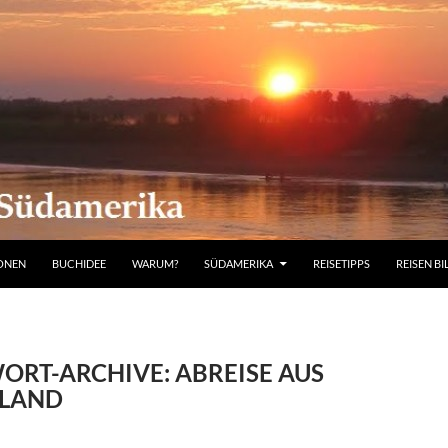
IONEN
BUCHIDEE
WARUM?
SÜDAMERIKA
REISETIPPS
REISEN BI
ORT-ARCHIVE: ABREISE AUS
LAND