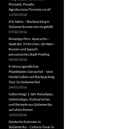
Pousada, Posada,
Agroturismo/Turismo rural?
11/02/2016
A lo latino – Backpacking in
Südamerika wie ulmi es gefällt
07/02/2016
Reisetipp Peru: Ayacucho –
Stadt der 33 Kirchen, die Wari-
Ruinen und typisch
peruanisches Stadt-Feeling
04/02/2016
Frühmorgendliches
Plastiktüten-Geraschel – Vom
Hostel-Leben auf Backpacking-
Tour (in Südamerika)
24/01/2016
Geburtstag! 1 Jahr Reisetipps,
Geheimtipps, Kulinarisches
und Rezepte aus Südamerika
auf ulmis Reisen
16/01/2016
Deutsche Kolonien in
Südamerika – Colonia Tovar in