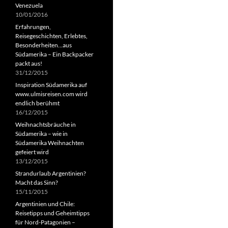
Venezuela
10/01/2016
Erfahrungen,
Reisegeschichten, Erlebtes,
Besonderheiten…aus
Südamerika – Ein Backpacker
packt aus!
31/12/2015
Inspiration Südamerika auf
www.ulmisreisen.com wird
endlich berühmt
16/12/2015
Weihnachtsbräuche in
Südamerika – wie in
Südamerika Weihnachten
gefeiert wird
13/12/2015
Strandurlaub Argentinien?
Macht das Sinn?
15/11/2015
Argentinien und Chile:
Reisetipps und Geheimtipps
für Nord-Patagonien –