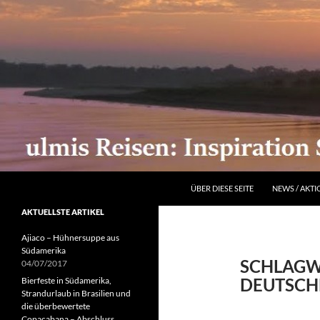
ZUM INHALT SPRINGEN
Suchen
ÜBER DIESE SEITE
NEWS / AKT
AKTUELLSTE ARTIKEL
Ajiaco – Hühnersuppe aus
Südamerika
SCHLAGW
04/07/2017
DEUTSCH
Bierfeste in Südamerika,
Strandurlaub in Brasilien und
die überbewertete
Copacabana – Abschluss