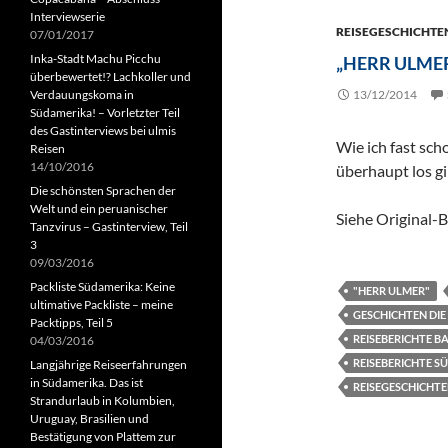
Interviewserie
REISEGESCHICHTE
07/01/2017
Inka-Stadt Machu Picchu
„HERR ULMER
überbewertet!? Lachkoller und
Verdauungskoma in
13/12/2014
Südamerika! – Vorletzter Teil
des Gastinterviews bei ulmis
Wie ich fast sch
Reisen
14/10/2016
überhaupt los gi
Die schönsten Sprachen der
Welt und ein peruanischer
Siehe Original-
Tanzvirus – Gastinterview, Teil
3
09/03/2016
Packliste Südamerika: Keine
"HERR ULMER"
ultimative Packliste – meine
GESCHICHTEN DIE
Packtipps, Teil 5
REISEBERICHTE 
04/03/2016
REISEBERICHTE 
Langjährige Reiseerfahrungen
in Südamerika. Das ist
REISEGESCHICHT
Strandurlaub in Kolumbien,
Uruguay, Brasilien und
Bestätigung von Plattem zur