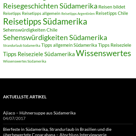
Reisegeschichten Südamerika
Reisen bildet
Reisetipps Chile
Reisetipps
Reisetipps allgemein
Reisetipps Argentinien
Reisetipps Südamerika
Sehenswürdigkeiten Chile
Sehenswürdigkeiten Südamerika
Tipps allgemein Südamerika
Tipps Reiseziele
Strandurlaub Südamerika
Wissenswertes
Tipps Reiseziele Südamerika
Wissenswertes Südamerika
AKTUELLSTE ARTIKEL
Ajiaco – Hühnersuppe aus Südamerika
04/07/2017
Bierfeste in Südamerika, Strandurlaub in Brasilien und die
überbewertete Copacabana – Abschluss Interviewserie