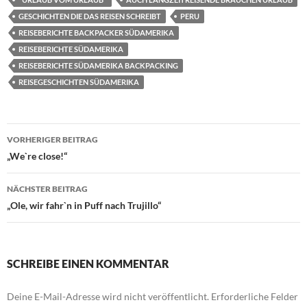
GESCHICHTEN DIE DAS REISEN SCHREIBT
PERU
REISEBERICHTE BACKPACKER SÜDAMERIKA
REISEBERICHTE SÜDAMERIKA
REISEBERICHTE SÜDAMERIKA BACKPACKING
REISEGESCHICHTEN SÜDAMERIKA
Beitragsnavigation
VORHERIGER BEITRAG
„We`re close!“
NÄCHSTER BEITRAG
„Ole, wir fahr`n in Puff nach Trujillo“
SCHREIBE EINEN KOMMENTAR
Deine E-Mail-Adresse wird nicht veröffentlicht.
Erforderliche Felder