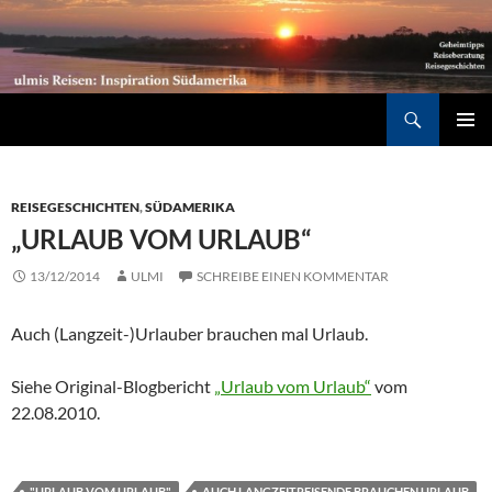
Südamerika individuell entdecken: Geheimtipps, Reiseberatung, Reisegeschichten
Suchen
ZUM
PRIMÄR
INHALT
MENÜ
SPRINGEN
REISEGESCHICHTEN
,
SÜDAMERIKA
„URLAUB VOM URLAUB“
13/12/2014
ULMI
SCHREIBE EINEN KOMMENTAR
Auch (Langzeit-)Urlauber brauchen mal Urlaub.
Siehe Original-Blogbericht
„Urlaub vom Urlaub“
vom
22.08.2010.
"URLAUB VOM URLAUB"
AUCH LANGZEITREISENDE BRAUCHEN URLAUB