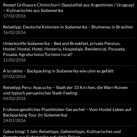
Rezept Grillsauce Chimichurri (Spezialität aus Argentinien / Uruguay)
– Kulinarisches aus Südamerika
17/02/2016
Reisetipp: Deutsche Kolonien in Südamerika – Blumenau in Brasilien
16/02/2016
Unterkünfte Südamerika – Bed and Breakfast, private Pension,
Hostel, Hostal, Hotel, Hostería, Hospedaje, Residencial, Pousada,
Posada, Agroturismo/Turismo rural?
11/02/2016
A lo latino – Backpacking in Südamerika wie ulmi es gefällt
07/02/2016
Reisetipp Peru: Ayacucho – Stadt der 33 Kirchen, die Wari-Ruinen
und typisch peruanisches Stadt-Feeling
04/02/2016
Frühmorgendliches Plastiktüten-Geraschel – Vom Hostel-Leben auf
Backpacking-Tour (in Südamerika)
24/01/2016
Geburtstag! 1 Jahr Reisetipps, Geheimtipps, Kulinarisches und
Rezepte aus Südamerika auf ulmis Reisen