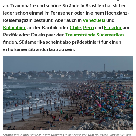
an. Traumhafte und schöne Strände in Brasilien hat sicher
jeder schon einmal im Fernsehen oder in einem Hochglanz-
Reisemagazin bestaunt. Aber auch in
Venezuela
und
Kolumbien
an der Karibik oder
Chile
,
Peru
und
Ecuador
am
Pazifik wirst Du ein paar der
Traumstrände Südamerikas
finden. Südamerika scheint also prädestiniert für einen
erholsamen Strandurlaub zu sein.
Strandurlaub Argentinien: Punta Mogotes in der Nähe von Mar del Plata. Wer denkt, das