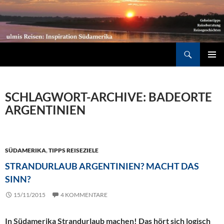
Südamerika individuell entdecken: Geheimtipps, Reiseberatung, Reisegeschichten
Suchen
ZUM
PRIMÄR
INHALT
MENÜ
SPRINGEN
SCHLAGWORT-ARCHIVE: BADEORTE
ARGENTINIEN
SÜDAMERIKA
,
TIPPS REISEZIELE
STRANDURLAUB ARGENTINIEN? MACHT DAS
SINN?
15/11/2015
4 KOMMENTARE
In Südamerika Strandurlaub machen! Das hört sich logisch