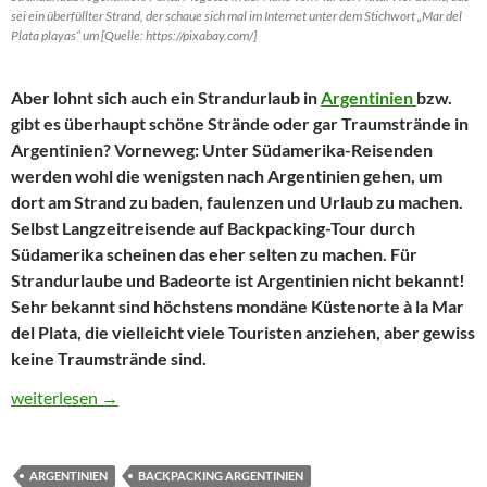
sei ein überfüllter Strand, der schaue sich mal im Internet unter dem Stichwort „Mar del
Plata playas“ um [Quelle: https://pixabay.com/]
Aber lohnt sich auch ein Strandurlaub in
Argentinien
bzw.
gibt es überhaupt schöne Strände oder gar Traumstrände in
Argentinien? Vorneweg: Unter Südamerika-Reisenden
werden wohl die wenigsten nach Argentinien gehen, um
dort am Strand zu baden, faulenzen und Urlaub zu machen.
Selbst Langzeitreisende auf Backpacking-Tour durch
Südamerika scheinen das eher selten zu machen. Für
Strandurlaube und Badeorte ist Argentinien nicht bekannt!
Sehr bekannt sind höchstens mondäne Küstenorte à la Mar
del Plata, die vielleicht viele Touristen anziehen, aber gewiss
keine Traumstrände sind.
Strandurlaub Argentinien? Macht das Sinn?
weiterlesen
→
ARGENTINIEN
BACKPACKING ARGENTINIEN