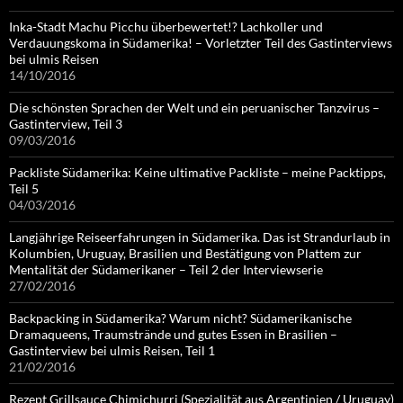
Inka-Stadt Machu Picchu überbewertet!? Lachkoller und
Verdauungskoma in Südamerika! – Vorletzter Teil des Gastinterviews
bei ulmis Reisen
14/10/2016
Die schönsten Sprachen der Welt und ein peruanischer Tanzvirus –
Gastinterview, Teil 3
09/03/2016
Packliste Südamerika: Keine ultimative Packliste – meine Packtipps,
Teil 5
04/03/2016
Langjährige Reiseerfahrungen in Südamerika. Das ist Strandurlaub in
Kolumbien, Uruguay, Brasilien und Bestätigung von Plattem zur
Mentalität der Südamerikaner – Teil 2 der Interviewserie
27/02/2016
Backpacking in Südamerika? Warum nicht? Südamerikanische
Dramaqueens, Traumstrände und gutes Essen in Brasilien –
Gastinterview bei ulmis Reisen, Teil 1
21/02/2016
Rezept Grillsauce Chimichurri (Spezialität aus Argentinien / Uruguay)